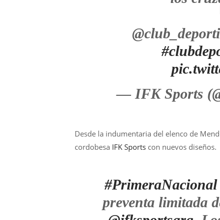
@club_deport
#clubdep
pic.twi
— IFK Sports (@
Desde la indumentaria del elenco de Mend
cordobesa
IFK Sports
con nuevos diseños.
#PrimeraNacional
preventa limitada d
@ifksportsarg
. Lo