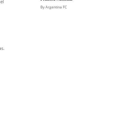
el
By
Argentina FC
as.