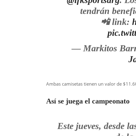
tendrán benefi
📲 link:
h
pic.tw
— Markitos Barr
J
Ambas camisetas tienen un valor de $11.600
Así se juega el campeonato
Este jueves, desde la