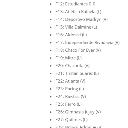
F12: Estudiantes 0-0
F13: Atlético Rafaela (L)
F14: Deportivo Madryn (V)
F15: Villa Dálmine (L)
F16: Aldosivi (L)
F17: Independiente Rivadavia (V)
F18: Chaco For Ever (V)
F19: Mitre (L)
F20: Chacarita (V)
F21: Tristán Suarez (L)
F22: Atlanta (V)
F23: Racing (L)
F24: Riestra: (V)
F25: Ferro (L)
F26: Gimnasia Jujuy (V)
F27: Quilmes (L)
F28: Brown Adrogué (V)