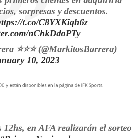
cios, sorpresas y descuentos.
ttps://t.co/C8YXKiqh6z
itter.com/nChkDdoPTy
era ⭐️⭐️⭐️ (@MarkitosBarrera)
anuary 10, 2023
 y están disponibles en la página de IFK Sports.
s 12hs, en AFA realizarán el sorteo