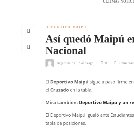
ÚLTIMAS NOTIC
DEPORTIVO MAIPÚ
Así quedó Maipú en
Nacional
Argentina F.C.
,
3 años ago
0
2 min
read
El
Deportivo Maipú
sigue a paso firme en
el
Cruzado
en la tabla.
Mira también:
Deportivo Maipú y un re
El Deportivo Maipú igualó ante Estudiante
tabla de posiciones.