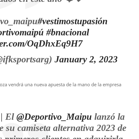
ivo_maipu
#vestimostupasión
ortivomaipú
#bnacional
tter.com/OqDhxEq9H7
ifksportsarg)
January 2, 2023
oza vendrá una nueva apuesta de la mano de la empresa
| El
@Deportivo_Maipu
lanzó la
e su camiseta alternativa 2023 de
s primeros clientes en adquirirla