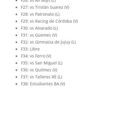
F26: vs All Boys (L)
F27: vs Tristán Suarez (V)
F28: vs Patronato (L)
F29: vs Racing de Córdoba (V)
F30: vs Alvarado (L)
F31: vs Güemes (V)
F32: vs Gimnasia de Jujuy (L)
F33: Libre
F34: vs Ferro (V)
F35: vs San Miguel (L)
F36: vs Quilmes (V)
F37: vs Talleres RE (L)
F38: Estudiantes BA (V)