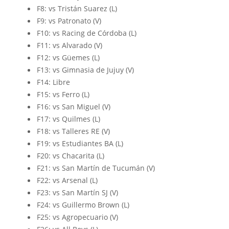
F8: vs Tristán Suarez (L)
F9: vs Patronato (V)
F10: vs Racing de Córdoba (L)
F11: vs Alvarado (V)
F12: vs Güemes (L)
F13: vs Gimnasia de Jujuy (V)
F14: Libre
F15: vs Ferro (L)
F16: vs San Miguel (V)
F17: vs Quilmes (L)
F18: vs Talleres RE (V)
F19: vs Estudiantes BA (L)
F20: vs Chacarita (L)
F21: vs San Martín de Tucumán (V)
F22: vs Arsenal (L)
F23: vs San Martín SJ (V)
F24: vs Guillermo Brown (L)
F25: vs Agropecuario (V)