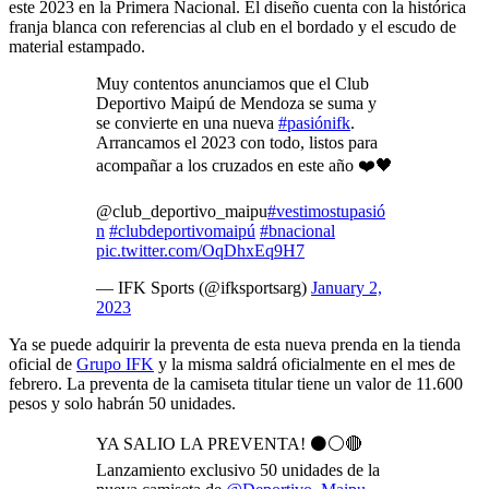
este 2023 en la Primera Nacional. El diseño cuenta con la histórica
franja blanca con referencias al club en el bordado y el escudo de
material estampado.
Muy contentos anunciamos que el Club
Deportivo Maipú de Mendoza se suma y
se convierte en una nueva
#pasiónifk
.
Arrancamos el 2023 con todo, listos para
acompañar a los cruzados en este año ❤️🖤
@club_deportivo_maipu
#vestimostupasió
n
#clubdeportivomaipú
#bnacional
pic.twitter.com/OqDhxEq9H7
— IFK Sports (@ifksportsarg)
January 2,
2023
Ya se puede adquirir la preventa de esta nueva prenda en la tienda
oficial de
Grupo IFK
y la misma saldrá oficialmente en el mes de
febrero. La preventa de la camiseta titular tiene un valor de 11.600
pesos y solo habrán 50 unidades.
YA SALIO LA PREVENTA! ⚫️⚪️🔴
Lanzamiento exclusivo 50 unidades de la