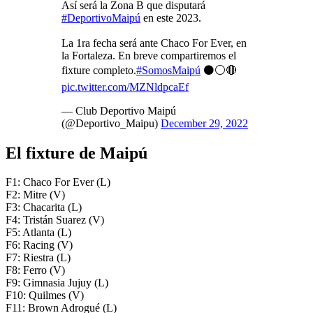
Así será la Zona B que disputará
#DeportivoMaipú
en este 2023.
La 1ra fecha será ante Chaco For Ever, en
la Fortaleza. En breve compartiremos el
fixture completo.
#SomosMaipú
⚫️⚪️🔴
pic.twitter.com/MZNldpcaEf
— Club Deportivo Maipú
(@Deportivo_Maipu)
December 29, 2022
El fixture de Maipú
F1: Chaco For Ever (L)
F2: Mitre (V)
F3: Chacarita (L)
F4: Tristán Suarez (V)
F5: Atlanta (L)
F6: Racing (V)
F7: Riestra (L)
F8: Ferro (V)
F9: Gimnasia Jujuy (L)
F10: Quilmes (V)
F11: Brown Adrogué (L)