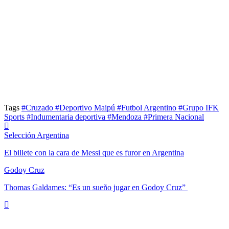
Tags
#Cruzado
#Deportivo Maipú
#Futbol Argentino
#Grupo IFK
Sports
#Indumentaria deportiva
#Mendoza
#Primera Nacional
Selección Argentina
El billete con la cara de Messi que es furor en Argentina
Godoy Cruz
Thomas Galdames: “Es un sueño jugar en Godoy Cruz”