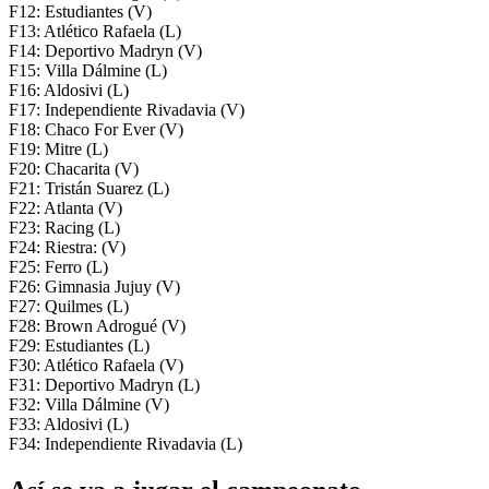
F12: Estudiantes (V)
F13: Atlético Rafaela (L)
F14: Deportivo Madryn (V)
F15: Villa Dálmine (L)
F16: Aldosivi (L)
F17: Independiente Rivadavia (V)
F18: Chaco For Ever (V)
F19: Mitre (L)
F20: Chacarita (V)
F21: Tristán Suarez (L)
F22: Atlanta (V)
F23: Racing (L)
F24: Riestra: (V)
F25: Ferro (L)
F26: Gimnasia Jujuy (V)
F27: Quilmes (L)
F28: Brown Adrogué (V)
F29: Estudiantes (L)
F30: Atlético Rafaela (V)
F31: Deportivo Madryn (L)
F32: Villa Dálmine (V)
F33: Aldosivi (L)
F34: Independiente Rivadavia (L)