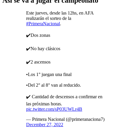
Así se va a jugar el campeonato
Este jueves, desde las 12hs, en AFA
realizarán el sorteo de la
#PrimeraNacional
.
✔️Dos zonas
✔️No hay clásicos
✔️2 ascensos
•Los 1° juegan una final
•Del 2° al 8° van al reducido.
✔️ Cantidad de descensos a confirmar en
las próximas horas.
pic.twitter.com/sP03UWLr4B
— Primera Nacional (@primeranaciona7)
December 27, 2022