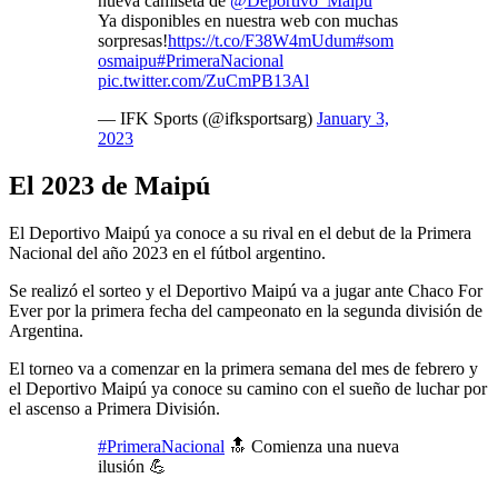
nueva camiseta de
@Deportivo_Maipu
Ya disponibles en nuestra web con muchas
sorpresas!
https://t.co/F38W4mUdum
#som
osmaipu
#PrimeraNacional
pic.twitter.com/ZuCmPB13Al
— IFK Sports (@ifksportsarg)
January 3,
2023
El 2023 de Maipú
El Deportivo Maipú ya conoce a su rival en el debut de la Primera
Nacional del año 2023 en el fútbol argentino.
Se realizó el sorteo y el Deportivo Maipú va a jugar ante Chaco For
Ever por la primera fecha del campeonato en la segunda división de
Argentina.
El torneo va a comenzar en la primera semana del mes de febrero y
el Deportivo Maipú ya conoce su camino con el sueño de luchar por
el ascenso a Primera División.
#PrimeraNacional
🔝 Comienza una nueva
ilusión 💪