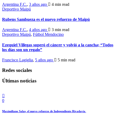
Argentina F.C.
,
3 años ago
4 min
read
Deportivo Maipú
Rubens Sambueza es el nuevo refuerzo de Maipú
Argentina F.C.
,
4 años ago
3 min
read
Deportivo Maipú
,
Fútbol Mendocino
Ezequiel Villegas superó el cáncer y volvió a la cancha; “Todos
los días son un regalo”
Francisco Lagiglia
,
5 años ago
5 min
read
Redes sociales
Últimas noticias
0
Maximiliano Salas, el nuevo refuerzo de Independiente Rivadavia