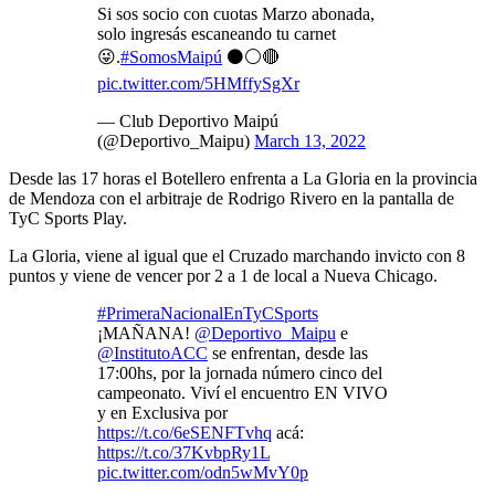
Si sos socio con cuotas Marzo abonada,
solo ingresás escaneando tu carnet
😜.
#SomosMaipú
⚫⚪🔴
pic.twitter.com/5HMffySgXr
— Club Deportivo Maipú
(@Deportivo_Maipu)
March 13, 2022
Desde las 17 horas el Botellero enfrenta a La Gloria en la provincia
de Mendoza con el arbitraje de Rodrigo Rivero en la pantalla de
TyC Sports Play.
La Gloria, viene al igual que el Cruzado marchando invicto con 8
puntos y viene de vencer por 2 a 1 de local a Nueva Chicago.
#PrimeraNacionalEnTyCSports
¡MAÑANA!
@Deportivo_Maipu
e
@InstitutoACC
se enfrentan, desde las
17:00hs, por la jornada número cinco del
campeonato. Viví el encuentro EN VIVO
y en Exclusiva por
https://t.co/6eSENFTvhq
acá:
https://t.co/37KvbpRy1L
pic.twitter.com/odn5wMvY0p