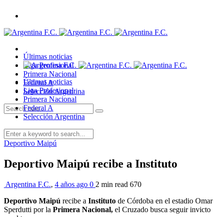
Últimas noticias
Liga Profesional
Primera Nacional
Últimas noticias
Federal A
Liga Profesional
Selección Argentina
Primera Nacional
Federal A
Selección Argentina
Deportivo Maipú
Deportivo Maipú recibe a Instituto
Argentina F.C.
,
4 años ago
0
2 min
read
670
Deportivo Maipú
recibe a
Instituto
de Córdoba en el estadio Omar
Sperdutti por la
Primera Nacional,
el Cruzado busca seguir invicto