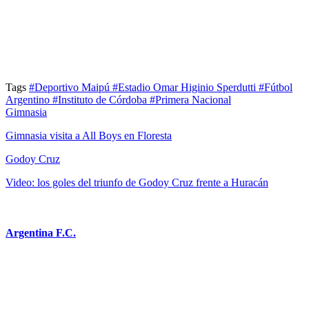
Tags
#Deportivo Maipú
#Estadio Omar Higinio Sperdutti
#Fútbol
Argentino
#Instituto de Córdoba
#Primera Nacional
Gimnasia
Gimnasia visita a All Boys en Floresta
Godoy Cruz
Video: los goles del triunfo de Godoy Cruz frente a Huracán
Argentina F.C.