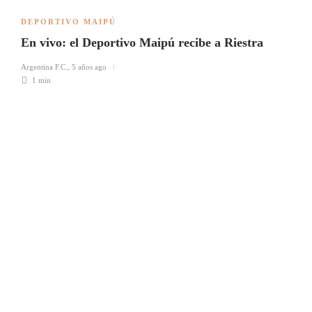
DEPORTIVO MAIPÚ
En vivo: el Deportivo Maipú recibe a Riestra
Argentina F.C.
,
5 años ago
1 min