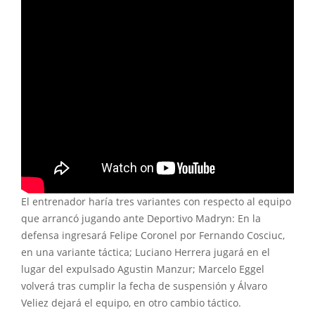
El entrenador haría tres variantes con respecto al equipo
que arrancó jugando ante Deportivo Madryn: En la
defensa ingresará Felipe Coronel por Fernando Cosciuc,
en una variante táctica; Luciano Herrera jugará en el
lugar del expulsado Agustin Manzur; Marcelo Eggel
volverá tras cumplir la fecha de suspensión y Álvaro
Veliez dejará el equipo, en otro cambio táctico.