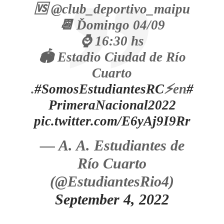
🆚 @club_deportivo_maipu
📆 Ďomingo 04/09
⌚ 16:30 hs
🏟️ Estadio Ciudad de Río
Cuarto
.
#SomosEstudiantesRC
⚡️en
#
PrimeraNacional2022
pic.twitter.com/E6yAj9I9Rr
— A. A. Estudiantes de
Río Cuarto
(@EstudiantesRio4)
September 4, 2022