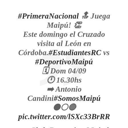
#PrimeraNacional
🔝 Juega
Maipú! 👏
Este domingo el Cruzado
visita al León en
Córdoba.
#EstudiantesRC
vs
#DeportivoMaipú
🗓️ Dom 04/09
🕛 16.30hs
➡️ Antonio
Candini
#SomosMaipú
⚫⚪🔴
pic.twitter.com/lSXc33BrRR