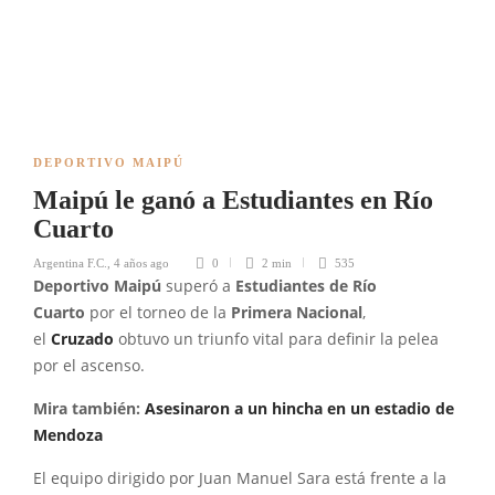
DEPORTIVO MAIPÚ
Maipú le ganó a Estudiantes en Río
Cuarto
Argentina F.C.
,
4 años ago
0
2 min
535
Deportivo Maipú
superó a
Estudiantes de Río
Cuarto
por el torneo de la
Primera Nacional
,
el
Cruzado
obtuvo un triunfo vital para definir la pelea
por el ascenso.
Mira también:
Asesinaron a un hincha en un estadio de
Mendoza
El equipo dirigido por Juan Manuel Sara está frente a la