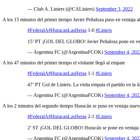
— Club A. Liniers (@CALiniers)
September 3, 2022
A los 15 minutos del primer tiempo Javier Peñaloza puso en ventaja 
#FederalA
#HuracanLasHeras
1-0
#Liniers
15’ PT ¡GOL DEL GLOBO! Javier Peñaloza pone en v
— Argentina FC (@ArgentinaFCOK)
September 4, 202
A los 47 minutos del primer tiempo el visitante llegó al empate
#FederalA
#HuracanLasHeras
1-1
#Liniers
47’ PT Gol de Liniers. La visita empata el partido en la 
— Argentina FC (@ArgentinaFCOK)
September 4, 202
A los 2 minutos del segundo tiempo Huracán se puso en ventaja nuev
#FederalA
#HuracanLasHeras
2-1
#Liniers
2’ ST ¡GOL DEL GLOBO! Huracán se pone en ventaja e
— Argentina FC (@ArgentinaFCOK)
September 4, 202