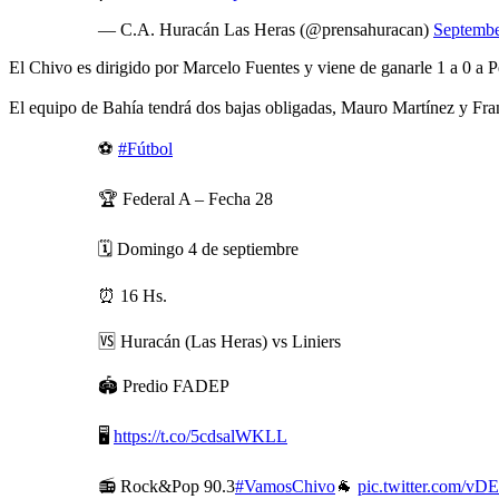
— C.A. Huracán Las Heras (@prensahuracan)
Septembe
El Chivo es dirigido por Marcelo Fuentes y viene de ganarle 1 a 0 a 
El equipo de Bahía tendrá dos bajas obligadas, Mauro Martínez y Fran
⚽
#Fútbol
🏆 Federal A – Fecha 28
🗓️ Domingo 4 de septiembre
⏰ 16 Hs.
🆚 Huracán (Las Heras) vs Liniers
🏟️ Predio FADEP
🖥️
https://t.co/5cdsalWKLL
📻 Rock&Pop 90.3
#VamosChivo
🐐
pic.twitter.com/