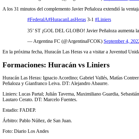
A los 31 minutos del complemento Javier Peñaloza extendió la venta
#FederalA
#HuracanLasHeras
3-1
#Liniers
35’ ST ¡GOL DEL GLOBO! Javier Peñaloza aumenta la
— Argentina FC (@ArgentinaFCOK)
September 4, 202
En la próxima fecha, Huracán Las Heras va a visitar a Juventud Unida
Formaciones: Huracán vs Liniers
Huracán Las Heras: Ignacio Acordino; Gabriel Vallés, Matías Contrer
Peñaloza y Gianfranco Leiva. DT: Alejandro Abaurre.
Liniers: Lucas Partal; Julián Taverna, Maximiliano Guardia, Sebastiá
Lautaro Cerato. DT: Marcelo Fuentes.
Estadio: FADEP.
Árbitro: Pablo Núñez, de San Juan.
Foto: Diario Los Andes