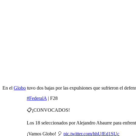
En el
Globo
tuvo dos bajas por las expulsiones que sufrieron el defe
#FederalA
| F28
📋¡CONVOCADOS!
Los 18 seleccionados por Alejandro Abaurre para enfren
¡Vamos Globo! 🎈
pic.twitter.com/hhUfEd1SUc