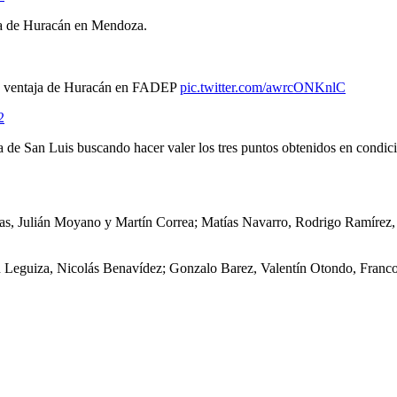
ja de Huracán en Mendoza.
 ventaja de Huracán en FADEP
pic.twitter.com/awrcONKnlC
2
 de San Luis buscando hacer valer los tres puntos obtenidos en condic
as, Julián Moyano y Martín Correa; Matías Navarro, Rodrigo Ramírez, 
n Leguiza, Nicolás Benavídez; Gonzalo Barez, Valentín Otondo, Franco 