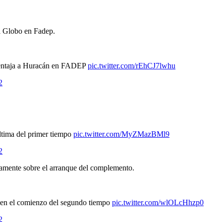
al Globo en Fadep.
entaja a Huracán en FADEP
pic.twitter.com/rEhCJ7lwhu
2
última del primer tiempo
pic.twitter.com/MyZMazBMl9
2
amente sobre el arranque del complemento.
n el comienzo del segundo tiempo
pic.twitter.com/wlOLcHhzp0
2