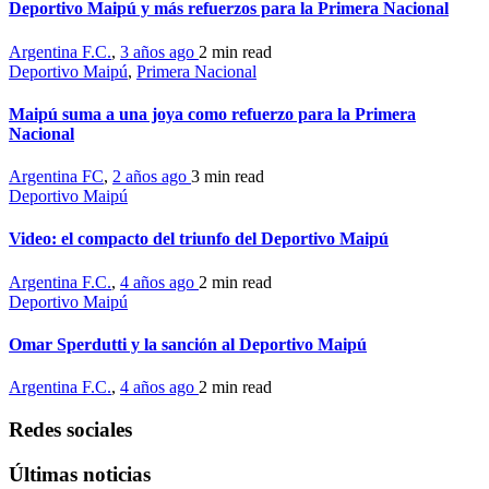
Deportivo Maipú y más refuerzos para la Primera Nacional
Argentina F.C.
,
3 años ago
2 min
read
Deportivo Maipú
,
Primera Nacional
Maipú suma a una joya como refuerzo para la Primera
Nacional
Argentina FC
,
2 años ago
3 min
read
Deportivo Maipú
Video: el compacto del triunfo del Deportivo Maipú
Argentina F.C.
,
4 años ago
2 min
read
Deportivo Maipú
Omar Sperdutti y la sanción al Deportivo Maipú
Argentina F.C.
,
4 años ago
2 min
read
Redes sociales
Últimas noticias