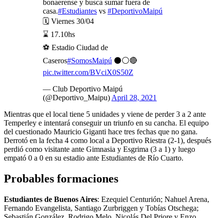
bonaerense y busca sumar fuera de
casa.
#Estudiantes
vs
#DeportivoMaipú
🗓️ Viernes 30/04
⌛ 17.10hs
⚽ Estadio Ciudad de
Caseros
#SomosMaipú
⚫⚪🔴
pic.twitter.com/BVciX0S50Z
— Club Deportivo Maipú
(@Deportivo_Maipu)
April 28, 2021
Mientras que el local tiene 5 unidades y viene de perder 3 a 2 ante
Temperley e intentará conseguir un triunfo en su cancha. El equipo
del cuestionado Mauricio Giganti hace tres fechas que no gana.
Derrotó en la fecha 4 como local a Deportivo Riestra (2-1), después
perdió como visitante ante Gimnasia y Esgrima (3 a 1) y luego
empató 0 a 0 en su estadio ante Estudiantes de Río Cuarto.
Probables formaciones
Estudiantes de Buenos Aires
: Ezequiel Centurión; Nahuel Arena,
Fernando Evangelista, Santiago Zurbriggen y Tobías Otschega;
Sebastián González, Rodrigo Melo, Nicolás Del Priore y Enzo