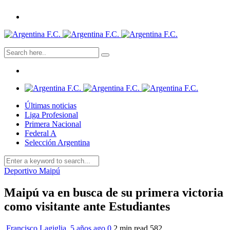
Últimas noticias
Liga Profesional
Primera Nacional
Federal A
Selección Argentina
Deportivo Maipú
Maipú va en busca de su primera victoria
como visitante ante Estudiantes
Francisco Lagiglia
,
5 años ago
0
2 min
read
582