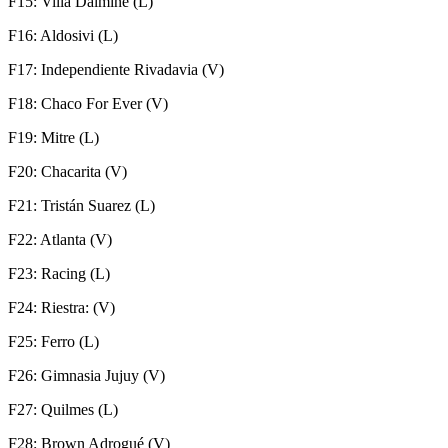
F15: Villa Dálmine (L)
F16: Aldosivi (L)
F17: Independiente Rivadavia (V)
F18: Chaco For Ever (V)
F19: Mitre (L)
F20: Chacarita (V)
F21: Tristán Suarez (L)
F22: Atlanta (V)
F23: Racing (L)
F24: Riestra: (V)
F25: Ferro (L)
F26: Gimnasia Jujuy (V)
F27: Quilmes (L)
F28: Brown Adrogué (V)