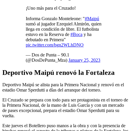
¡Uno más para el Cruzado!
Informa Gonzalo Monteleone: "
#Maipú
sumó al jugador Ezequiel Almirón, quien
llega en condición de libre. El futbolista
estuvo en la Reserva de
#Boca
y ha
debutado en Primera"
pic.twitter.com/bgn2WLhDNO
— Dos de Punta – 90.1
(@DosDePunta_Mza)
January 25, 2023
Deportivo Maipú renovó la Fortaleza
Deportivo Maipú se alista para la Primera Nacional y renovó en el
estadio Omar Sperdutti a días del arranque del torneo.
El Cruzado se prepara con todo para ser protagonista en el torneo de
la Primera Nacional, de la mano de Luis García y con un mercado
de pases excepcional, prepara el estadio Omar Sperdutti para su
vuelta.
Este jueves el Botellero puso manos a la obra y con la presencia de
hinchas renovó el aspecto de la tribunas y plateas de la Fortaleza, los