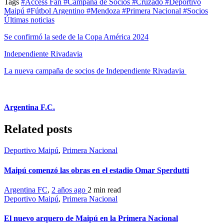
Tags
#Access Fan
#Campaña de Socios
#Cruzado
#Deportivo
Maipú
#Fútbol Argentino
#Mendoza
#Primera Nacional
#Socios
Últimas noticias
Se confirmó la sede de la Copa América 2024
Independiente Rivadavia
La nueva campaña de socios de Independiente Rivadavia
Argentina F.C.
Related posts
Deportivo Maipú
,
Primera Nacional
Maipú comenzó las obras en el estadio Omar Sperdutti
Argentina FC
,
2 años ago
2 min
read
Deportivo Maipú
,
Primera Nacional
El nuevo arquero de Maipú en la Primera Nacional