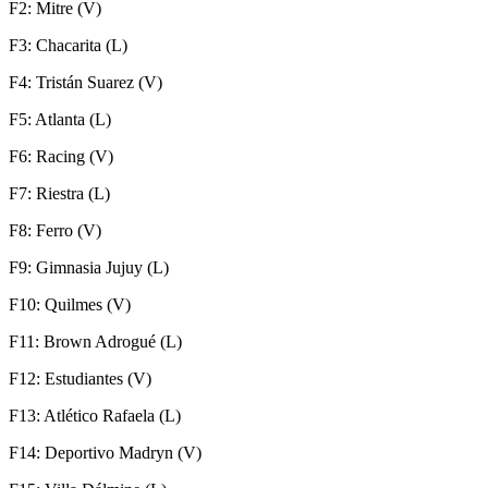
F2: Mitre (V)
F3: Chacarita (L)
F4: Tristán Suarez (V)
F5: Atlanta (L)
F6: Racing (V)
F7: Riestra (L)
F8: Ferro (V)
F9: Gimnasia Jujuy (L)
F10: Quilmes (V)
F11: Brown Adrogué (L)
F12: Estudiantes (V)
F13: Atlético Rafaela (L)
F14: Deportivo Madryn (V)