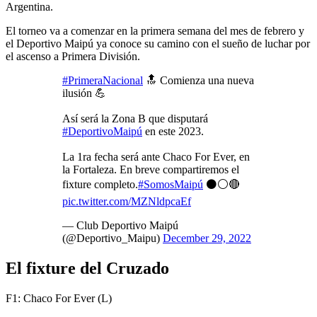
Argentina.
El torneo va a comenzar en la primera semana del mes de febrero y
el Deportivo Maipú ya conoce su camino con el sueño de luchar por
el ascenso a Primera División.
#PrimeraNacional
🔝 Comienza una nueva
ilusión 💪
Así será la Zona B que disputará
#DeportivoMaipú
en este 2023.
La 1ra fecha será ante Chaco For Ever, en
la Fortaleza. En breve compartiremos el
fixture completo.
#SomosMaipú
⚫️⚪️🔴
pic.twitter.com/MZNldpcaEf
— Club Deportivo Maipú
(@Deportivo_Maipu)
December 29, 2022
El fixture del Cruzado
F1: Chaco For Ever (L)