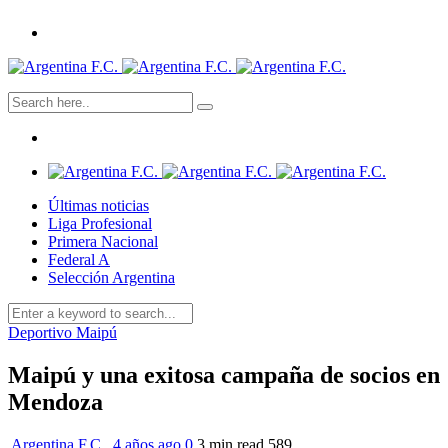
Últimas noticias
Liga Profesional
Primera Nacional
Federal A
Selección Argentina
Deportivo Maipú
Maipú y una exitosa campaña de socios en
Mendoza
Argentina F.C.
,
4 años ago
0
3 min
read
589