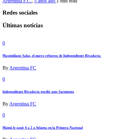
Argentina F.C.
,
5 años ago
1 min
read
Redes sociales
Últimas noticias
0
Maximiliano Salas, el nuevo refuerzo de Independiente Rivadavia
By
Argentina FC
0
Independiente Rivadavia perdió ante Sarmiento
By
Argentina FC
0
Maipú le ganó 4 a 2 a Atlanta en la Primera Nacional