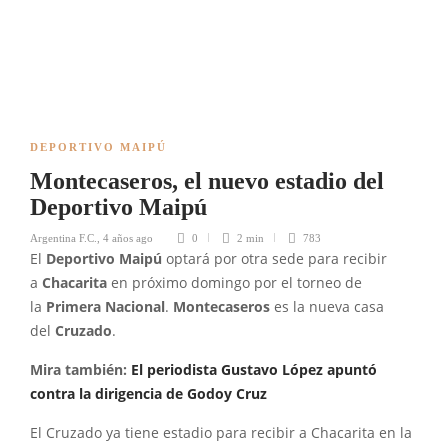
DEPORTIVO MAIPÚ
Montecaseros, el nuevo estadio del
Deportivo Maipú
Argentina F.C.
,
4 años ago
0
2 min
783
El
Deportivo Maipú
optará por otra sede para recibir
a
Chacarita
en próximo domingo por el torneo de
la
Primera Nacional
.
Montecaseros
es la nueva casa
del
Cruzado
.
Mira también:
El periodista Gustavo López apuntó
contra la dirigencia de Godoy Cruz
El Cruzado ya tiene estadio para recibir a Chacarita en la