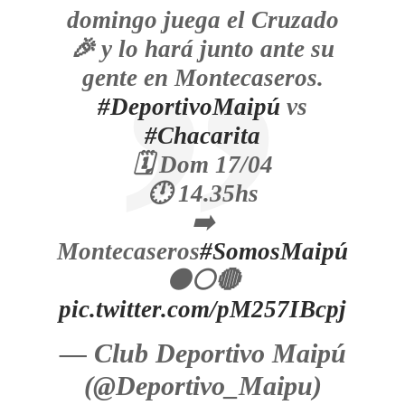
domingo juega el Cruzado
🎉 y lo hará junto ante su
gente en Montecaseros.
#DeportivoMaipú
vs
#Chacarita
🗓️ Dom 17/04
🕛 14.35hs
➡️
Montecaseros
#SomosMaipú
⚫⚪🔴
pic.twitter.com/pM257IBcpj
— Club Deportivo Maipú
(@Deportivo_Maipu)