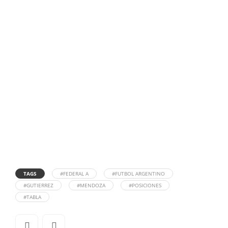
TAGS
#FEDERAL A
#FUTBOL ARGENTINO
#GUTIERREZ
#MENDOZA
#POSICIONES
#TABLA