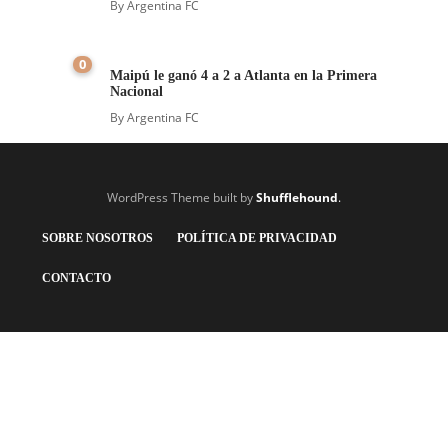
By
Argentina FC
0
Maipú le ganó 4 a 2 a Atlanta en la Primera
Nacional
By
Argentina FC
WordPress Theme built by
Shufflehound
.
SOBRE NOSOTROS
POLÍTICA DE PRIVACIDAD
CONTACTO