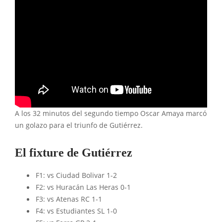
A los 32 minutos del segundo tiempo Oscar Amaya marcó
un golazo para el triunfo de Gutiérrez.
El fixture de Gutiérrez
F1: vs Ciudad Bolivar 1-2
F2: vs Huracán Las Heras 0-1
F3: vs Atenas RC 1-1
F4: vs Estudiantes SL 1-0