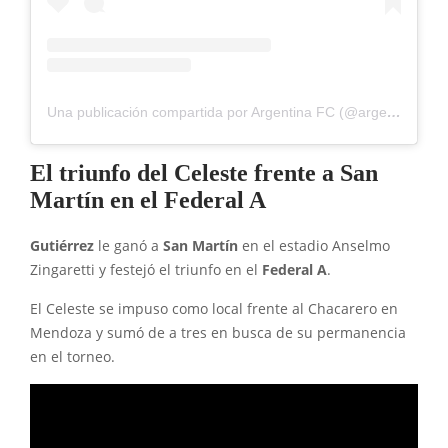
Una publicación compartida por Argentina FC (@argentinafcok1)
El triunfo del Celeste frente a San
Martín en el Federal A
Gutiérrez
le ganó a
San Martín
en el estadio Anselmo
Zingaretti y festejó el triunfo en el
Federal A
.
El Celeste se impuso como local frente al Chacarero en
Mendoza y sumó de a tres en busca de su permanencia
en el torneo.