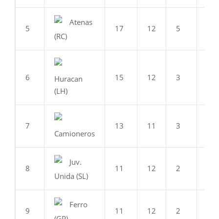
Atenas
5
17
12
5
2
(RC)
6
15
12
3
6
Huracan
(LH)
7
13
11
3
4
Camioneros
Juv.
8
11
12
2
5
Unida (SL)
Ferro
9
11
12
2
5
(GP)