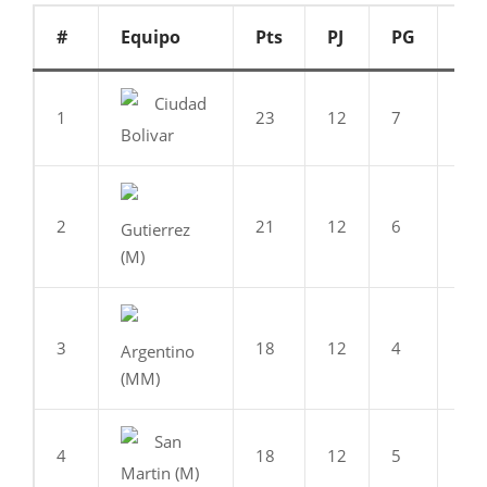
#
Equipo
Pts
PJ
PG
PE
Ciudad
1
23
12
7
2
Bolivar
2
21
12
6
3
Gutierrez
(M)
3
18
12
4
6
Argentino
(MM)
San
4
18
12
5
3
Martin (M)