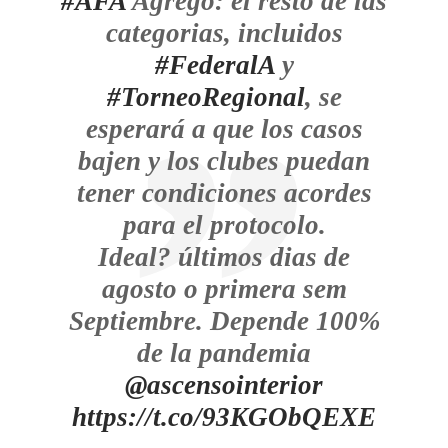
#AFA
Agrego: el resto de las
categorias, incluidos
#FederalA
y
#TorneoRegional
, se
esperará a que los casos
bajen y los clubes puedan
tener condiciones acordes
para el protocolo.
Ideal? últimos dias de
agosto o primera sem
Septiembre. Depende 100%
de la pandemia
@ascensointerior
https://t.co/93KGObQEXE