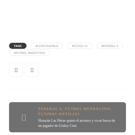
TAGS
#CORONAVIRUS
#COVID-19
#FEDERAL A
#FUTBOL ARGENTINO
FEDERAL A
,
FÚTBOL MENDOCINO
,
ÚLTIMAS NOTICIAS
Huracán Las Heras quiere el ascenso y va en busca de
un jugador de Godoy Cruz