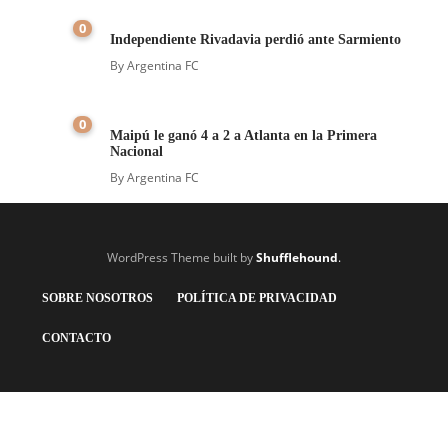
0
Independiente Rivadavia perdió ante Sarmiento
By
Argentina FC
0
Maipú le ganó 4 a 2 a Atlanta en la Primera
Nacional
By
Argentina FC
WordPress Theme built by
Shufflehound
.
SOBRE NOSOTROS
POLÍTICA DE PRIVACIDAD
CONTACTO