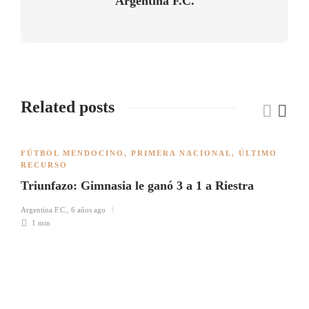
Argentina F.C.
Related posts
FÚTBOL MENDOCINO
,
PRIMERA NACIONAL
,
ÚLTIMO
RECURSO
Triunfazo: Gimnasia le ganó 3 a 1 a Riestra
Argentina F.C.
,
6 años ago
1 min