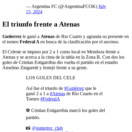
— Argentina FC (@ArgentinaFCOK)
July
15, 2024
El triunfo frente a Atenas
Gutierrez
le ganó a
Atenas
de Rio Cuarto y agranda su presente en
el torneo
Federal A
en busca de la clasificación por el ascenso.
El Celeste se impuso por 2 a 1 como local en Mendoza frente a
Atenas y se acerca a la cima de la tabla en la Zona B. Con dos los
goles de Cristian Estigarribia dio vuelta el partido en el estadio
Anselmo Zingaretti y festejó frente a su gente.
LOS GOLES DEL CELE
Así fue el triunfo de
#Gutiérrez
que le
ganó 2 a 1 a
#Atenas
de Río Cuarto en el
Torneo
#FederalA
⚽️ Cristian Estigarribia marcó los goles del
partido.
📸
@gutierrez_club