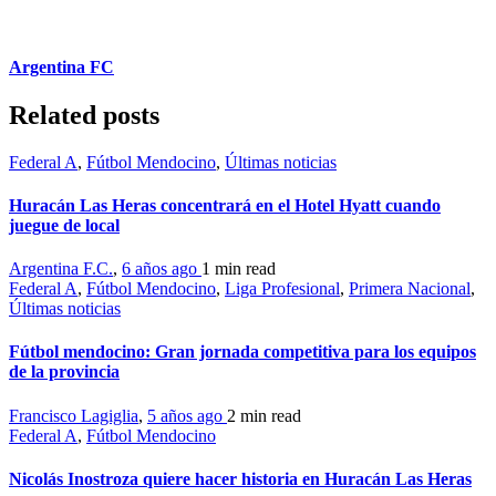
Argentina FC
Related posts
Federal A
,
Fútbol Mendocino
,
Últimas noticias
Huracán Las Heras concentrará en el Hotel Hyatt cuando
juegue de local
Argentina F.C.
,
6 años ago
1 min
read
Federal A
,
Fútbol Mendocino
,
Liga Profesional
,
Primera Nacional
,
Últimas noticias
Fútbol mendocino: Gran jornada competitiva para los equipos
de la provincia
Francisco Lagiglia
,
5 años ago
2 min
read
Federal A
,
Fútbol Mendocino
Nicolás Inostroza quiere hacer historia en Huracán Las Heras