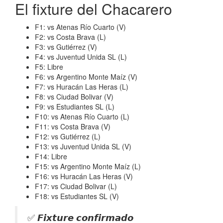
El fixture del Chacarero
F1: vs Atenas Río Cuarto (V)
F2: vs Costa Brava (L)
F3: vs Gutiérrez (V)
F4: vs Juventud Unida SL (L)
F5: Libre
F6: vs Argentino Monte Maíz (V)
F7: vs Huracán Las Heras (L)
F8: vs Ciudad Bolivar (V)
F9: vs Estudiantes SL (L)
F10: vs Atenas Río Cuarto (L)
F11: vs Costa Brava (V)
F12: vs Gutiérrez (L)
F13: vs Juventud Unida SL (V)
F14: Libre
F15: vs Argentino Monte Maíz (L)
F16: vs Huracán Las Heras (V)
F17: vs Ciudad Bolivar (L)
F18: vs Estudiantes SL (V)
✅ 𝙁𝙞𝙭𝙩𝙪𝙧𝙚 𝙘𝙤𝙣𝙛𝙞𝙧𝙢𝙖𝙙𝙤