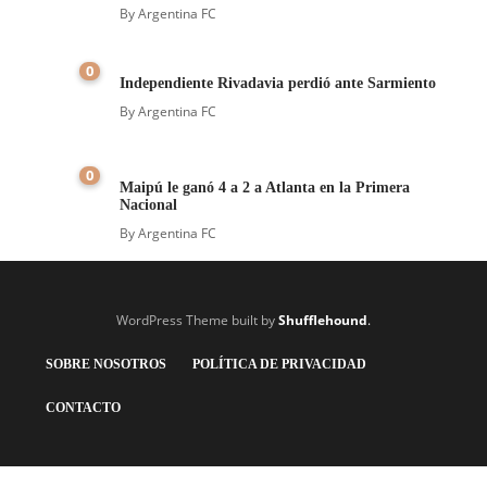
By
Argentina FC
0
Independiente Rivadavia perdió ante Sarmiento
By
Argentina FC
0
Maipú le ganó 4 a 2 a Atlanta en la Primera
Nacional
By
Argentina FC
WordPress Theme built by
Shufflehound
.
SOBRE NOSOTROS
POLÍTICA DE PRIVACIDAD
CONTACTO