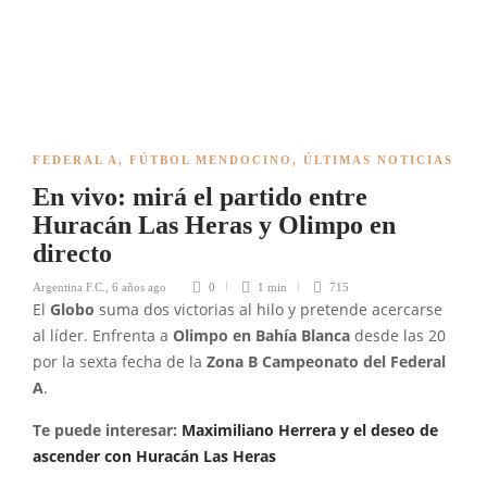
FEDERAL A
,
FÚTBOL MENDOCINO
,
ÚLTIMAS NOTICIAS
En vivo: mirá el partido entre
Huracán Las Heras y Olimpo en
directo
Argentina F.C.
,
6 años ago
0
1 min
715
El
Globo
suma dos victorias al hilo y pretende acercarse
al líder. Enfrenta a
Olimpo en Bahía Blanca
desde las 20
por la sexta fecha de la
Zona B Campeonato del Federal
A
.
Te puede interesar:
Maximiliano Herrera y el deseo de
ascender con Huracán Las Heras