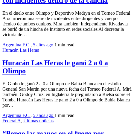
con incidentes dentro de la cancha
En el duelo entre Olimpo y Deportivo Madryn en el Torneo Federal
A ocurrieron una serie de incidentes entre dirigentes y cuerpo
técnico de ambos equipos. Mira también: Independiente Rivadavia
se burló de un hincha de Instituto en redes sociales Al decretar la
victoria de…
Argentina F.C.
,
5 años ago
1 min
read
Huracán Las Heras
Huracán Las Heras le ganó 2 a 0 a
Olimpo
El Globo le ganó 2 a 0 a Olimpo de Bahía Blanca en el estadio
General San Martín por una nueva fecha del Torneo Federal A. Mirá
también: Godoy Cruz: en Inglaterra le preguntaron a Bielsa sobre el
Tomba Huracán Las Heras le ganó 2 a 0 a Olimpo de Bahía Blanca
por…
Argentina F.C.
,
5 años ago
1 min
read
Federal A
,
Últimas noticias
“Pongo las manos en el fuego por