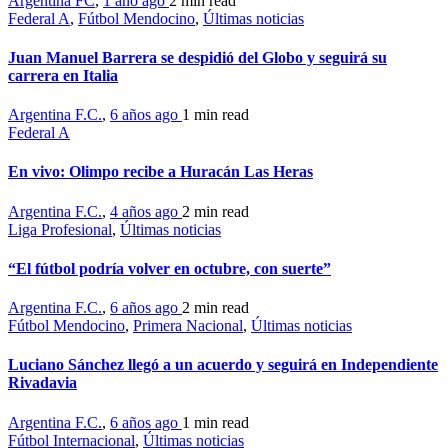
Argentina FC
,
1 año ago
2 min
read
Federal A
,
Fútbol Mendocino
,
Últimas noticias
Juan Manuel Barrera se despidió del Globo y seguirá su
carrera en Italia
Argentina F.C.
,
6 años ago
1 min
read
Federal A
En vivo: Olimpo recibe a Huracán Las Heras
Argentina F.C.
,
4 años ago
2 min
read
Liga Profesional
,
Últimas noticias
“El fútbol podría volver en octubre, con suerte”
Argentina F.C.
,
6 años ago
2 min
read
Fútbol Mendocino
,
Primera Nacional
,
Últimas noticias
Luciano Sánchez llegó a un acuerdo y seguirá en Independiente
Rivadavia
Argentina F.C.
,
6 años ago
1 min
read
Fútbol Internacional
,
Últimas noticias