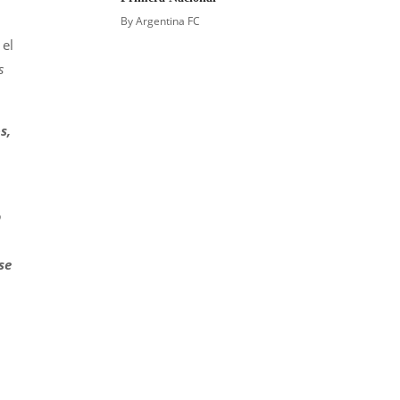
By
Argentina FC
 el
s
s,
o
se