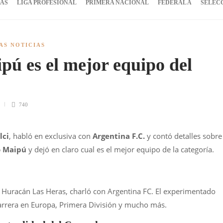
IAS
LIGA PROFESIONAL
PRIMERA NACIONAL
FEDERAL A
SELEC
AS NOTICIAS
pú es el mejor equipo del
740
lci
, habló en exclusiva con
Argentina F.C.
y contó detalles sobre
o Maipú
y dejó en claro cual es el mejor equipo de la categoría.
y Huracán Las Heras, charló con Argentina FC. El experimentado
carrera en Europa, Primera División y mucho más.