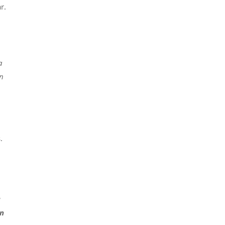
r.
a
ón
.
a
en