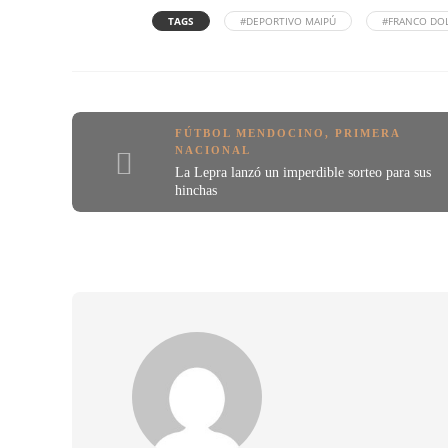
TAGS
#DEPORTIVO MAIPÚ
#FRANCO DOL
FÚTBOL MENDOCINO
,
PRIMERA
NACIONAL
La Lepra lanzó un imperdible sorteo para sus
hinchas