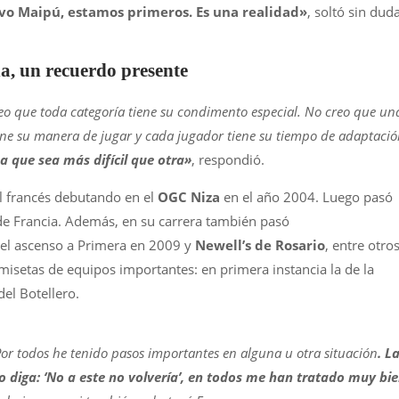
tivo Maipú, estamos primeros. Es una realidad»
, soltó sin duda
a, un recuerdo presente
reo que toda categoría tiene su condimento especial. No creo que un
tiene su manera de jugar y cada jugador tiene su tiempo de adaptaci
a que sea más difícil que otra»
, respondió.
ol francés debutando en el
OGC Niza
en el año 2004. Luego pasó
de Francia. Además, en su carrera también pasó
 el ascenso a Primera en 2009 y
Newell’s de Rosario
, entre otros
isetas de equipos importantes: en primera instancia la de la
del Botellero.
Por todos he tenido pasos importantes en alguna u otra situación
. L
o diga: ‘No a este no volvería’, en todos me han tratado muy bi