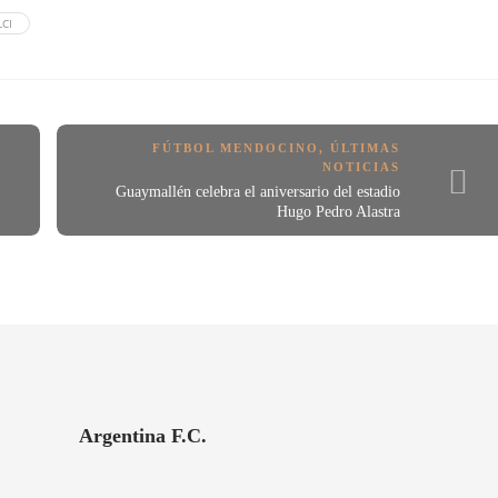
CI
FÚTBOL MENDOCINO
,
ÚLTIMAS
NOTICIAS
Guaymallén celebra el aniversario del estadio
Hugo Pedro Alastra
Argentina F.C.