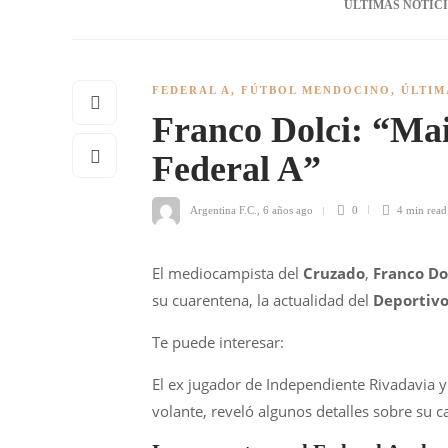
ÚLTIMAS NOTIC
FEDERAL A
,
FÚTBOL MENDOCINO
,
ÚLTIM
Franco Dolci: “Mai
Federal A”
Argentina F.C.
,
6 años ago
0
4 min
read
El mediocampista del
Cruzado
,
Franco Do
su cuarentena, la actualidad del
Deportiv
Te puede interesar:
El ex jugador de Independiente Rivadavia 
volante, reveló algunos detalles sobre su 