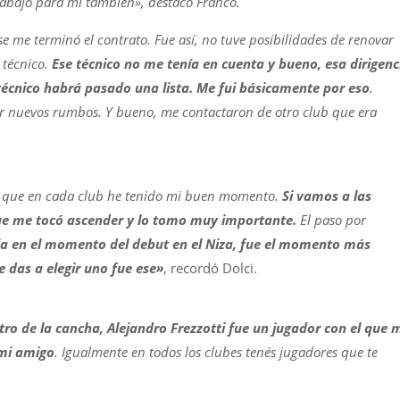
rabajo para mi también», destacó Franco.
 me terminó el contrato. Fue así, no tuve posibilidades de renovar
 técnico.
Ese técnico no me tenía en cuenta y bueno, esa dirigenc
 técnico habrá pasado una lista. Me fui básicamente por eso
.
r nuevos rumbos. Y bueno, me contactaron de otro club que era
o que en cada club he tenido mi buen momento.
Si vamos a las
que me tocó ascender y lo tomo muy importante.
El paso por
a en el momento del debut en el Niza, fue el momento más
e das a elegir uno fue ese»
, recordó Dolci.
tro de la cancha, Alejandro Frezzotti fue un jugador con el que 
mi amigo
. Igualmente en todos los clubes tenés jugadores que te