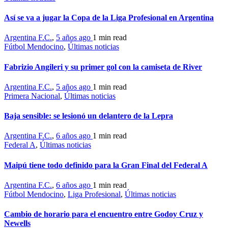
Así se va a jugar la Copa de la Liga Profesional en Argentina
Argentina F.C.
,
5 años ago
1 min
read
Fútbol Mendocino
,
Últimas noticias
Fabrizio Angileri y su primer gol con la camiseta de River
Argentina F.C.
,
5 años ago
1 min
read
Primera Nacional
,
Últimas noticias
Baja sensible: se lesionó un delantero de la Lepra
Argentina F.C.
,
6 años ago
1 min
read
Federal A
,
Últimas noticias
Maipú tiene todo definido para la Gran Final del Federal A
Argentina F.C.
,
6 años ago
1 min
read
Fútbol Mendocino
,
Liga Profesional
,
Últimas noticias
Cambio de horario para el encuentro entre Godoy Cruz y
Newells