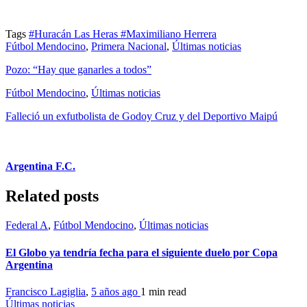
Tags
#Huracán Las Heras
#Maximiliano Herrera
Fútbol Mendocino
,
Primera Nacional
,
Últimas noticias
Pozo: “Hay que ganarles a todos”
Fútbol Mendocino
,
Últimas noticias
Falleció un exfutbolista de Godoy Cruz y del Deportivo Maipú
Argentina F.C.
Related posts
Federal A
,
Fútbol Mendocino
,
Últimas noticias
El Globo ya tendría fecha para el siguiente duelo por Copa
Argentina
Francisco Lagiglia
,
5 años ago
1 min
read
Últimas noticias