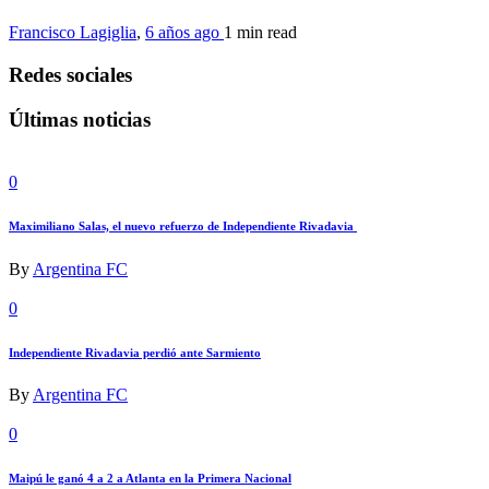
Francisco Lagiglia
,
6 años ago
1 min
read
Redes sociales
Últimas noticias
0
Maximiliano Salas, el nuevo refuerzo de Independiente Rivadavia
By
Argentina FC
0
Independiente Rivadavia perdió ante Sarmiento
By
Argentina FC
0
Maipú le ganó 4 a 2 a Atlanta en la Primera Nacional