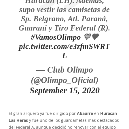
Huracán (LH). Además,
supo vestir las camisetas de
Sp. Belgrano, Atl. Paraná,
Guaraní y Tiro Federal (R).
#VamosOlimpo
💛🖤
pic.twitter.com/e3zfmSWRT
L
— Club Olimpo
(@Olimpo_Oficial)
September 15, 2020
El gran arquero ya fue dirigido por
Abaurre
en
Huracán
Las Heras
y fue uno de los guardametas más destacados
del Federal A, aunque decidió no renovar con el equipo