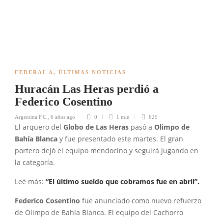
FEDERAL A
,
ÚLTIMAS NOTICIAS
Huracán Las Heras perdió a
Federico Cosentino
Argentina F.C.
,
6 años ago
0
1 min
625
El arquero del
Globo de Las Heras
pasó a
Olimpo de
Bahía Blanca
y fue presentado este martes. El gran
portero dejó el equipo mendocino y seguirá jugando en
la categoría.
Leé más:
“El último sueldo que cobramos fue en abril”.
Federico Cosentino
fue anunciado como nuevo refuerzo
de Olimpo de Bahía Blanca. El equipo del Cachorro