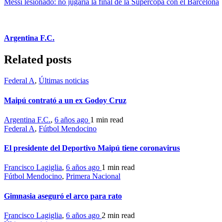
Messi lesionado: no jugaría la final de la Supercopa con el Barcelona
Argentina F.C.
Related posts
Federal A
,
Últimas noticias
Maipú contrató a un ex Godoy Cruz
Argentina F.C.
,
6 años ago
1 min
read
Federal A
,
Fútbol Mendocino
El presidente del Deportivo Maipú tiene coronavirus
Francisco Lagiglia
,
6 años ago
1 min
read
Fútbol Mendocino
,
Primera Nacional
Gimnasia aseguró el arco para rato
Francisco Lagiglia
,
6 años ago
2 min
read