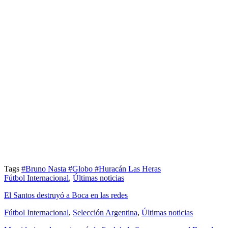
Tags
#Bruno Nasta
#Globo
#Huracán Las Heras
Fútbol Internacional
,
Últimas noticias
El Santos destruyó a Boca en las redes
Fútbol Internacional
,
Selección Argentina
,
Últimas noticias