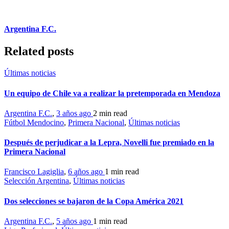
Argentina F.C.
Related posts
Últimas noticias
Un equipo de Chile va a realizar la pretemporada en Mendoza
Argentina F.C.
,
3 años ago
2 min
read
Fútbol Mendocino
,
Primera Nacional
,
Últimas noticias
Después de perjudicar a la Lepra, Novelli fue premiado en la
Primera Nacional
Francisco Lagiglia
,
6 años ago
1 min
read
Selección Argentina
,
Últimas noticias
Dos selecciones se bajaron de la Copa América 2021
Argentina F.C.
,
5 años ago
1 min
read