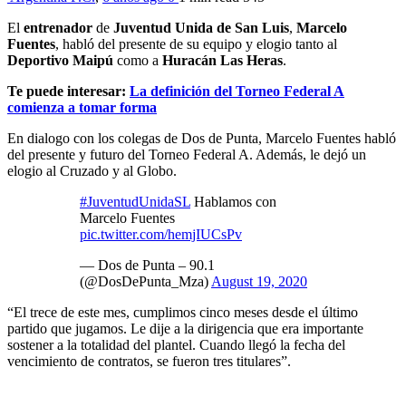
El
entrenador
de
Juventud Unida de San Luis
,
Marcelo
Fuentes
, habló del presente de su equipo y elogio tanto al
Deportivo Maipú
como a
Huracán Las Heras
.
Te puede interesar:
La definición del Torneo Federal A
comienza a tomar forma
En dialogo con los colegas de Dos de Punta, Marcelo Fuentes habló
del presente y futuro del Torneo Federal A. Además, le dejó un
elogio al Cruzado y al Globo.
#JuventudUnidaSL
Hablamos con
Marcelo Fuentes
pic.twitter.com/hemjIUCsPv
— Dos de Punta – 90.1
(@DosDePunta_Mza)
August 19, 2020
“El trece de este mes, cumplimos cinco meses desde el último
partido que jugamos. Le dije a la dirigencia que era importante
sostener a la totalidad del plantel. Cuando llegó la fecha del
vencimiento de contratos, se fueron tres titulares”.