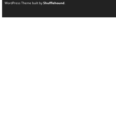
WordPress Theme built by
Shufflehound
.