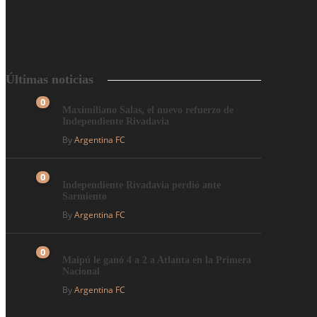
Últimas noticias
0
Maximiliano Salas, el nuevo refuerzo de
Independiente Rivadavia
By
Argentina FC
0
Independiente Rivadavia perdió ante
Sarmiento
By
Argentina FC
0
Maipú le ganó 4 a 2 a Atlanta en la Primera
Nacional
By
Argentina FC