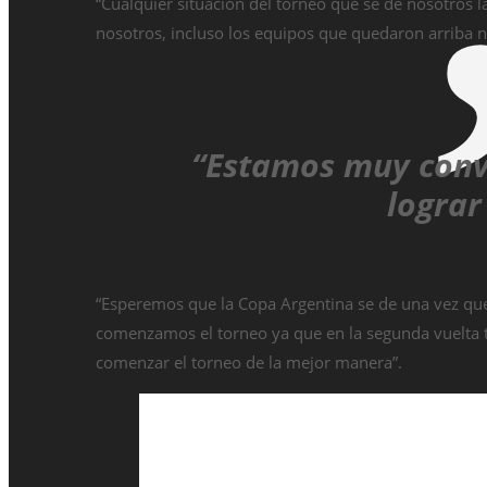
“Cualquier situación del torneo que se de nosotros
nosotros, incluso los equipos que quedaron arriba n
“Estamos muy conv
lograr
“Esperemos que la Copa Argentina se de una vez q
comenzamos el torneo ya que en la segunda vuelta t
comenzar el torneo de la mejor manera”.