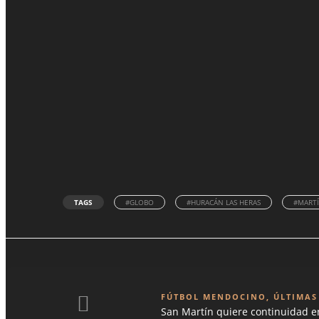
TAGS
#GLOBO
#HURACÁN LAS HERAS
#MARTÍ
FÚTBOL MENDOCINO
,
ÚLTIMAS
San Martín quiere continuidad e