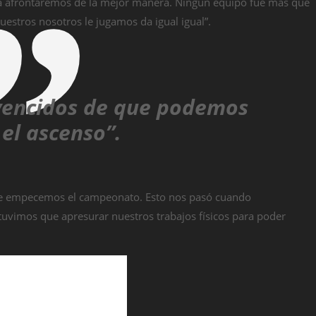
 la afrontaremos de la mejor manera. Ningún equipo fue más que
uestros nosotros le jugamos da igual igual”.
encidos de que podemos
 el ascenso”.
ue empecemos el campeonato. Esto nos pasó cuando
uvimos que apresurar nuestros trabajos físicos para poder