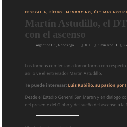
FEDERAL A
,
FÚTBOL MENDOCINO
,
ÚLTIMAS NOTIC
Martín Astudillo, el DT
con el ascenso
Argentina F.C.
,
6 años ago
0
1 min
read
6
Los torneos comienzan a tomar forma con respecto al
así lo ve el entrenador Martín Astudillo.
Te puede interesar:
Luis Rubiño, su pasión por 
Desde el Estadio General San Martín y en dialogo con
del presente del Globo y del sueño del ascenso a la