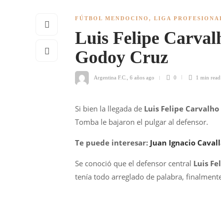
FÚTBOL MENDOCINO
,
LIGA PROFESIONA
Luis Felipe Carval
Godoy Cruz
Argentina F.C.
,
6 años ago
0
1 min
read
Si bien la llegada de
Luis Felipe Carvalho
Tomba le bajaron el pulgar al defensor.
Te puede interesar:
Juan Ignacio Caval
Se conoció que el defensor central
Luis Fe
tenía todo arreglado de palabra, finalmente