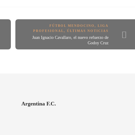
FÚTBOL MENDOCINO
,
LIGA
PROFESIONAL
,
ÚLTIMAS NOTICIAS
Juan Ignacio Cavallaro, el nuevo refuerzo de
Godoy Cruz
Argentina F.C.