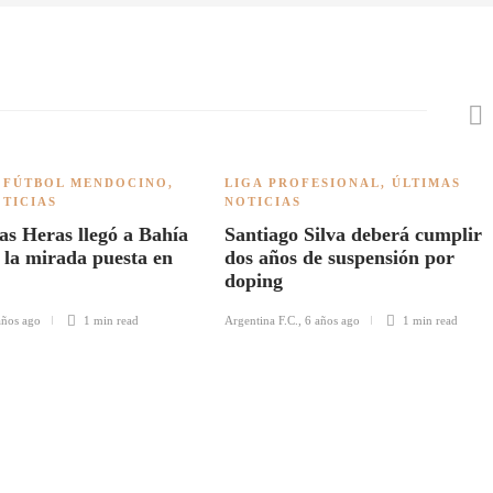
,
FÚTBOL MENDOCINO
,
LIGA PROFESIONAL
,
ÚLTIMAS
OTICIAS
NOTICIAS
s Heras llegó a Bahía
Santiago Silva deberá cumplir
 la mirada puesta en
dos años de suspensión por
doping
años ago
1 min
read
Argentina F.C.
,
6 años ago
1 min
read