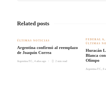
Related posts
FEDERAL A
ÚLTIMAS NOTICIAS
ÚLTIMAS N
Argentina confirmó al reemplazo
Huracán La
de Joaquín Correa
Blanca con
Olimpo
Argentina F.C.
,
4 años ago
2 min
read
Argentina F.C.
,
6 