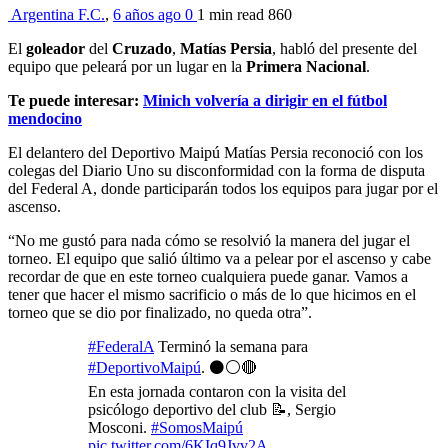
Argentina F.C.
,
6 años ago
0
1 min
read
860
El
goleador
del
Cruzado
,
Matías Persia
, habló del presente del
equipo que peleará por un lugar en la
Primera Nacional
.
Te puede interesar:
Minich volvería a dirigir en el fútbol
mendocino
El delantero del Deportivo Maipú Matías Persia reconoció con los
colegas del Diario Uno su disconformidad con la forma de disputa
del Federal A, donde participarán todos los equipos para jugar por el
ascenso.
“No me gustó para nada cómo se resolvió la manera del jugar el
torneo. El equipo que salió último va a pelear por el ascenso y cabe
recordar de que en este torneo cualquiera puede ganar. Vamos a
tener que hacer el mismo sacrificio o más de lo que hicimos en el
torneo que se dio por finalizado, no queda otra”.
#FederalA
Terminó la semana para
#DeportivoMaipú
. ⚫⚪🔴
En esta jornada contaron con la visita del
psicólogo deportivo del club 📝, Sergio
Mosconi.
#SomosMaipú
pic.twitter.com/6KIq9Jvv2A