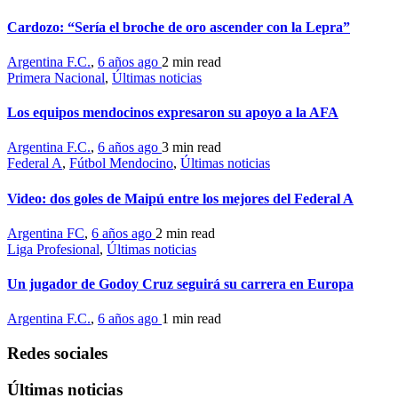
Cardozo: “Sería el broche de oro ascender con la Lepra”
Argentina F.C.
,
6 años ago
2 min
read
Primera Nacional
,
Últimas noticias
Los equipos mendocinos expresaron su apoyo a la AFA
Argentina F.C.
,
6 años ago
3 min
read
Federal A
,
Fútbol Mendocino
,
Últimas noticias
Video: dos goles de Maipú entre los mejores del Federal A
Argentina FC
,
6 años ago
2 min
read
Liga Profesional
,
Últimas noticias
Un jugador de Godoy Cruz seguirá su carrera en Europa
Argentina F.C.
,
6 años ago
1 min
read
Redes sociales
Últimas noticias