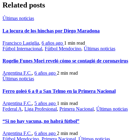
Related posts
Últimas noticias
La locura de los hinchas por Diego Maradona
Francisco Lagiglia
,
6 años ago
1 min
read
Fútbol Internacional
,
Fútbol Mendocino
,
Últimas noticias
Rogelio Funes Mori reveló cómo se contagió de coronavirus
Argentina F.C.
,
6 años ago
2 min
read
Últimas noticias
Ferro goleó 6 a 0 a San Telmo en la Primera Nacional
Argentina F.C.
,
5 años ago
1 min
read
Federal A
,
Liga Profesional
,
Primera Nacional
,
Últimas noticias
“Si no hay vacuna, no habrá fútbol”
Argentina F.C.
,
6 años ago
2 min
read
Fútbol Mendocino
,
Primera Nacional
,
Últimas noticias