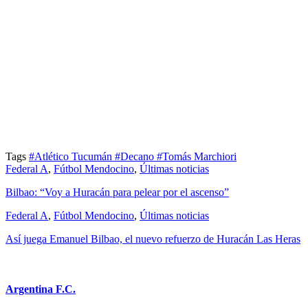
Tags
#Atlético Tucumán
#Decano
#Tomás Marchiori
Federal A
,
Fútbol Mendocino
,
Últimas noticias
Bilbao: “Voy a Huracán para pelear por el ascenso”
Federal A
,
Fútbol Mendocino
,
Últimas noticias
Así juega Emanuel Bilbao, el nuevo refuerzo de Huracán Las Heras
Argentina F.C.