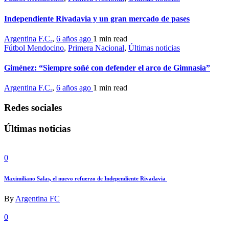
Independiente Rivadavia y un gran mercado de pases
Argentina F.C.
,
6 años ago
1 min
read
Fútbol Mendocino
,
Primera Nacional
,
Últimas noticias
Giménez: “Siempre soñé con defender el arco de Gimnasia”
Argentina F.C.
,
6 años ago
1 min
read
Redes sociales
Últimas noticias
0
Maximiliano Salas, el nuevo refuerzo de Independiente Rivadavia
By
Argentina FC
0