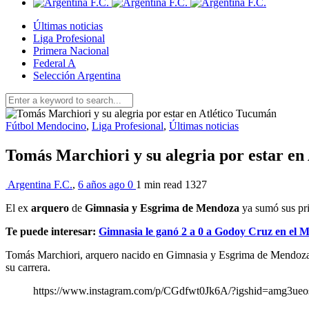
Últimas noticias
Liga Profesional
Primera Nacional
Federal A
Selección Argentina
Fútbol Mendocino
,
Liga Profesional
,
Últimas noticias
Tomás Marchiori y su alegria por estar en
Argentina F.C.
,
6 años ago
0
1 min
read
1327
El ex
arquero
de
Gimnasia y Esgrima de Mendoza
ya sumó sus pri
Te puede interesar:
Gimnasia le ganó 2 a 0 a Godoy Cruz en el M
Tomás Marchiori, arquero nacido en Gimnasia y Esgrima de Mendoza, y
su carrera.
https://www.instagram.com/p/CGdfwt0Jk6A/?igshid=amg3ueo