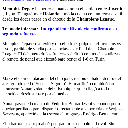
Memphis Depay
inauguró el marcador en el partido entre
Juventus
y Lyon. El jugador de
Holanda
abrió la cuenta con un remate sutil
desde los doces pasos en el choque de la
Champions League
.
Te puede interesar:
Independiente Rivadavia confirmó a su
segundo refuerzo
Memphis Depay se atrevió y dio el primer golpe en el Juventus vs.
Lyon, partido de vuelta por los octavos de final de la Champions
League. El delantero de los franceses definió con mucha sutileza en
el remate de penal que ejecutó para poner el 1-0 en Turín.
Maxwel Cornet, atacante del club galo, recibió el balón dentro del
área grande de la ‘Vecchia Signora’. El marfileño combinó con
Houssem Aouar, volante del Olympique, quien llegó a toda
velocidad desde atrás y por el medio.
Aouar pasó de la marca de Federico Bernardeschi y cuando pudo
quedar perfilado para disparar directamente a la portería de Wojciech
Szczesny, apareció en la escena el uruguayo Rodrigo Bentancur.
El ‘charrúa’ se arrojó al césped para robar el balón al rival. Sin