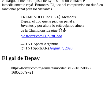
embargo, el mediocampista de Lyon sintió un contacto e
inmediatamente cayó. Entonces. El juez del compromiso no dudó en
sancionar penal para los visitantes.
TREMENDO CRACK 🤙 Memphis
Depay, el tipo que le picó un penal a
Juventus y por ahora lo está dejando afuera
de la Champions League 🏆🔝
pic.twitter.com/OJpPztCcdq
— TNT Sports Argentina
(@TNTSportsAR)
August 7, 2020
El gol de Depay
https://twitter.com/rogermartismo/status/129181500666
1685250?s=21