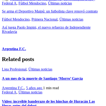
Federal A
,
Fútbol Mendocino
,
Últimas noticias
Se arma el Deportivo Maipú: un futbolista clave renovó contrato
Fútbol Mendocino
,
Primera Nacional
,
Últimas noticias
Así juega Paolo Impini, el nuevo refuerzo de Independiente
Rivadavia
Argentina F.C.
Related posts
Liga Profesional
,
Últimas noticias
A un mes de la muerte de Santiago ‘Morro’ García
Argentina F.C.
,
5 años ago
1 min
read
Federal A
,
Últimas noticias
Video: increible banderazo de los hinchas de Huracán Las
Heras antes del debut