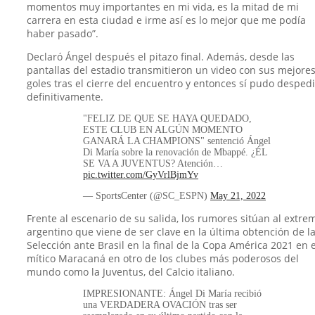
momentos muy importantes en mi vida, es la mitad de mi
carrera en esta ciudad e irme así es lo mejor que me podía
haber pasado”.
Declaró Ángel después el pitazo final. Además, desde las
pantallas del estadio transmitieron un video con sus mejore
goles tras el cierre del encuentro y entonces sí pudo desped
definitivamente.
"FELIZ DE QUE SE HAYA QUEDADO,
ESTE CLUB EN ALGÚN MOMENTO
GANARÁ LA CHAMPIONS" sentenció Ángel
Di María sobre la renovación de Mbappé. ¿ÉL
SE VA A JUVENTUS? Atención…
pic.twitter.com/GyVrlBjmYv
— SportsCenter (@SC_ESPN)
May 21, 2022
Frente al escenario de su salida, los rumores sitúan al extre
argentino que viene de ser clave en la última obtención de l
Selección ante Brasil en la final de la Copa América 2021 en e
mítico Maracaná en otro de los clubes más poderosos del
mundo como la Juventus, del Calcio italiano.
IMPRESIONANTE: Ángel Di María recibió
una VERDADERA OVACIÓN tras ser