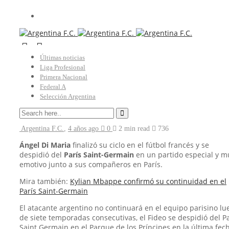
Últimas noticias
Fútbol Internacional
Liga Profesional
Primera Nacional
La emoción de Ángel Di Maria
Federal A
Selección Argentina
en su despedida del PSG
Argentina F.C.
,
4 años ago
0
2 min
read
736
Ángel Di Maria
finalizó su ciclo en el fútbol francés y se
despidió del
París Saint-Germain
en un partido especial y m
emotivo junto a sus compañeros en París.
Mira también:
Kylian Mbappe confirmó su continuidad en el
París Saint-Germain
El atacante argentino no continuará en el equipo parisino lu
de siete temporadas consecutivas, el Fideo se despidió del Pa
Saint Germain en el Parque de los Príncipes en la última fec