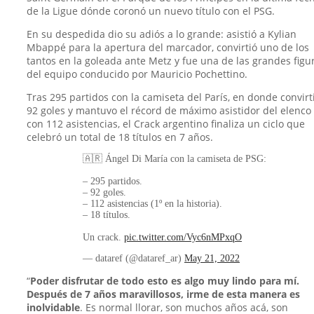
de la Ligue dónde coronó un nuevo título con el PSG.
En su despedida dio su adiós a lo grande: asistió a Kylian
Mbappé para la apertura del marcador, convirtió uno de los
tantos en la goleada ante Metz y fue una de las grandes figu
del equipo conducido por Mauricio Pochettino.
Tras 295 partidos con la camiseta del París, en donde convirt
92 goles y mantuvo el récord de máximo asistidor del elenco
con 112 asistencias, el Crack argentino finaliza un ciclo que
celebró un total de 18 títulos en 7 años.
🇦🇷 Ángel Di María con la camiseta de PSG:
– 295 partidos.
– 92 goles.
– 112 asistencias (1º en la historia).
– 18 títulos.
Un crack.
pic.twitter.com/Vyc6nMPxqO
— dataref (@dataref_ar)
May 21, 2022
“
Poder disfrutar de todo esto es algo muy lindo para mí.
Después de 7 años maravillosos, irme de esta manera es
inolvidable
. Es normal llorar, son muchos años acá, son