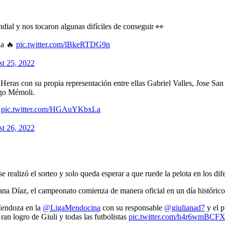
ial y nos tocaron algunas difíciles de conseguir 👀
ia 🔥
pic.twitter.com/lBkeRTDG9n
t 25, 2022
Heras con su propia representación entre ellas Gabriel Valles, Jose 
ugo Mémoli.

pic.twitter.com/HGAuYKbxLa
t 26, 2022
ealizó el sorteo y solo queda esperar a que ruede la pelota en los dife
iana Díaz, el campeonato comienza de manera oficial en un día históric
ndoza en la ⁦
@LigaMendocina
⁩ con su responsable ⁦
@giulianad7
⁩ y el
ran logro de Giuli y todas las futbolistas
pic.twitter.com/h4r6wmBCF