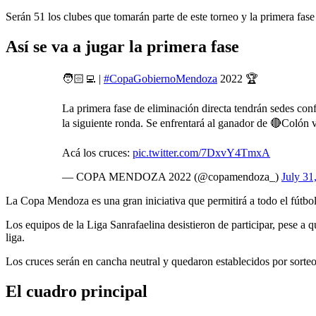
Serán 51 los clubes que tomarán parte de este torneo y la primera fas
Así se va a jugar la primera fase
🧑🏻‍💻 |
#CopaGobiernoMendoza
2022 🏆
La primera fase de eliminación directa tendrán sedes con
la siguiente ronda. Se enfrentará al ganador de 🔴Coló
Acá los cruces:
pic.twitter.com/7DxvY4TmxA
— COPA MENDOZA 2022 (@copamendoza_)
July 31
La Copa Mendoza es una gran iniciativa que permitirá a todo el fútbol
Los equipos de la Liga Sanrafaelina desistieron de participar, pese a
liga.
Los cruces serán en cancha neutral y quedaron establecidos por sorte
El cuadro principal