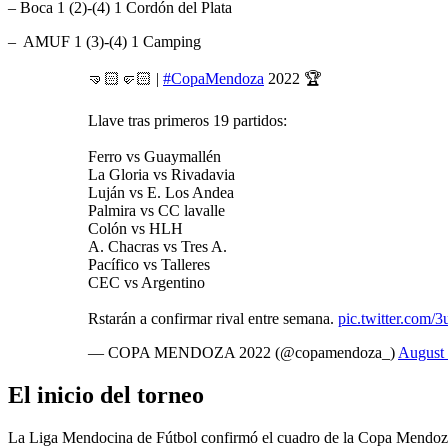
– Boca 1 (2)-(4) 1 Cordón del Plata
– AMUF 1 (3)-(4) 1 Camping
🤜🏻🤛🏻 |
#CopaMendoza
2022 🏆
Llave tras primeros 19 partidos:
Ferro vs Guaymallén
La Gloria vs Rivadavia
Luján vs E. Los Andea
Palmira vs CC lavalle
Colón vs HLH
A. Chacras vs Tres A.
Pacífico vs Talleres
CEC vs Argentino
Rstarán a confirmar rival entre semana.
pic.twitter.com
— COPA MENDOZA 2022 (@copamendoza_)
August 
El inicio del torneo
La Liga Mendocina de Fútbol confirmó el cuadro de la Copa Mendoza, e