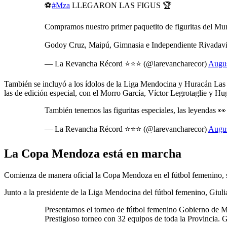
⚽️
#Mza
LLEGARON LAS FIGUS 🏆
Compramos nuestro primer paquetito de figuritas del Mund
Godoy Cruz, Maipú, Gimnasia e Independiente Rivadav
— La Revancha Récord ⭐️⭐️⭐️ (@larevancharecor)
Augus
También se incluyó a los ídolos de la Liga Mendocina y Huracán Las 
las de edición especial, con el Morro García, Víctor Legrotaglie y H
También tenemos las figuritas especiales, las leyendas 
— La Revancha Récord ⭐️⭐️⭐️ (@larevancharecor)
Augus
La Copa Mendoza está en marcha
Comienza de manera oficial la Copa Mendoza en el fútbol femenino, se r
Junto a la presidente de la Liga Mendocina del fútbol femenino, Giul
Presentamos el torneo de fútbol femenino Gobierno de Me
Prestigioso torneo con 32 equipos de toda la Provincia. G