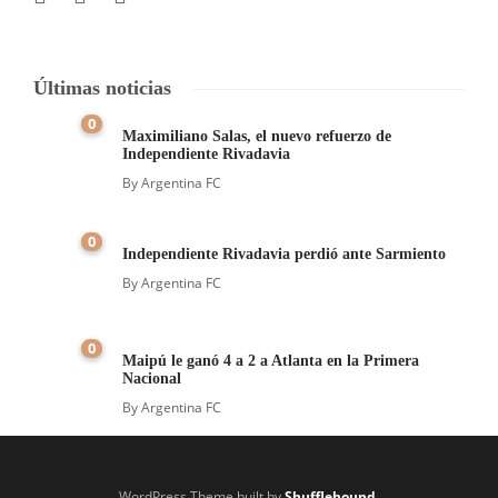
Últimas noticias
0
Maximiliano Salas, el nuevo refuerzo de
Independiente Rivadavia
By
Argentina FC
0
Independiente Rivadavia perdió ante Sarmiento
By
Argentina FC
0
Maipú le ganó 4 a 2 a Atlanta en la Primera
Nacional
By
Argentina FC
WordPress Theme built by
Shufflehound
.