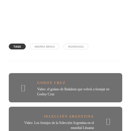
TAGS
#BARRA BRAVA
#GIMNASIA
GODOY CRUZ
Video: el golazo de Badaloni que volvió a festejar en
Godoy Cruz
SELECCIÓN ARGENTINA
Video: Los festejos de la Selección Argentina en el
mundial Lituania