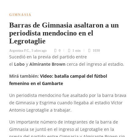
GIMNASIA
Barras de Gimnasia asaltaron a un
periodista mendocino en el
Legrotaglie
Argentina F.C.
,
5 años ago
0
1 min
1030
Sucedió en la previa del partido entre
el
Lobo
y
Almirante Brown
cerca del ingreso al estadio.
Mirá también:
Video: batalla campal del fútbol
femenino en el Gambarte
Un periodista mendocino fue asaltado por la barra brava
de Gimnasia y Esgrima cuando llegaba al estadio Víctor
Antonio Legrotaglie a trabajar.
Un importante número de integrantes de la barra de
Gimnasia se juntó en el ingreso al Legrotaglie en la
previa del partido entre Gimnasia y Almirante Brown sin