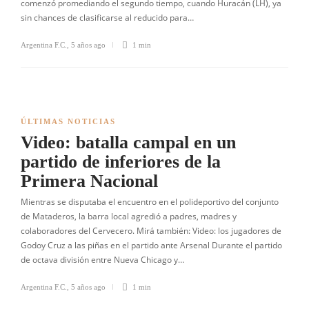
comenzó promediando el segundo tiempo, cuando Huracán (LH), ya
sin chances de clasificarse al reducido para…
Argentina F.C.
,
5 años ago
1 min
ÚLTIMAS NOTICIAS
Video: batalla campal en un
partido de inferiores de la
Primera Nacional
Mientras se disputaba el encuentro en el polideportivo del conjunto
de Mataderos, la barra local agredió a padres, madres y
colaboradores del Cervecero. Mirá también: Video: los jugadores de
Godoy Cruz a las piñas en el partido ante Arsenal Durante el partido
de octava división entre Nueva Chicago y…
Argentina F.C.
,
5 años ago
1 min