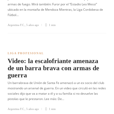
armas de fuego. Mirá también: Furor por el “Estadio Leo Messi”
ubicado en la montaña de Mendoza Mientras, la Liga Cordobesa de
Fútbol…
Argentina F.C.
,
5 años ago
1 min
LIGA PROFESIONAL
Video: la escalofriante amenaza
de un barra brava con armas de
guerra
Un barrabrava de Unión de Santa Fe amenazó a un ex socio del club
mostrando un arsenal de guerra. En un video que circuló en las redes
sociales dijo que va a matar a él y a su familia si no devuelve las
pistolas que le prestaron. Lee más: De…
Argentina F.C.
,
5 años ago
1 min