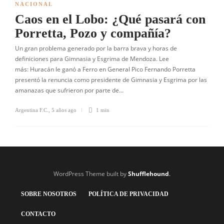
NACIONAL
Caos en el Lobo: ¿Qué pasará con
Porretta, Pozo y compañía?
Un gran problema generado por la barra brava y horas de
definiciones para Gimnasia y Esgrima de Mendoza. Lee
más: Huracán le ganó a Ferro en General Pico Fernando Porretta
presentó la renuncia como presidente de Gimnasia y Esgrima por las
amanazas que sufrieron por parte de…
Argentina F.C.
,
5 años ago
1 min
WordPress Theme built by
Shufflehound
.
SOBRE NOSOTROS
POLÍTICA DE PRIVACIDAD
CONTACTO