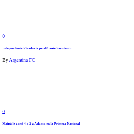
0
Independiente Rivadavia perdió ante Sarmiento
By
Argentina FC
0
Maipú le ganó 4 a 2 a Atlanta en la Primera Nacional