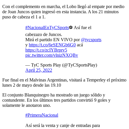
Con el complemento en marcha, el Lobo llegó al empate por medio
de Joan Juncos quien ingresó en esta instancia. A los 21 minutos
puso de cabeza el 1 a 1.
#NacionalEnTyCSports
⚽ Así fue el
cabezazo de Juncos.
Mirá el partido EN VIVO por
@tycsports
y
https://t.co/6eSENGb6G0
acá
https://t.co/zcIYBrprv5
pic.twitter.com/vlnizNXQBv
— TyC Sports Play (@TyCSportsPlay)
April 25, 2022
Fue final en el Malvinas Argentinas, visitará a Temperley el próximo
lunes 2 de mayo desde las 19.10
El conjunto Blanquinegro ha mostrado un juego sólido y
contundente. En los últimos tres partidos convirtió 9 goles y
solamente le anotaron uno.
#PrimeraNacional
Así será la venta y canje de entradas para