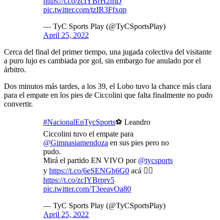
https://t.co/zcIYBrH2mD
pic.twitter.com/tzIR3Ffxqp
— TyC Sports Play (@TyCSportsPlay)
April 25, 2022
Cerca del final del primer tiempo, una jugada colectiva del visitante
a puro lujo es cambiada por gol, sin embargo fue anulado por el
árbitro.
Dos minutos más tardes, a los 39, el Lobo tuvo la chance más clara
para el empate en los pies de Ciccolini que falta finalmente no pudo
convertir.
#NacionalEnTycSports
⚽️ Leandro
Ciccolini tuvo el empate para
@Gimnasiamendoza
en sus pies pero no
pudo.
Mirá el partido EN VIVO por
@tycsports
y
https://t.co/6eSENGb6G0
acá 👉🏽
https://t.co/zcIYBrprv5
pic.twitter.com/T3eeavOa80
— TyC Sports Play (@TyCSportsPlay)
April 25, 2022