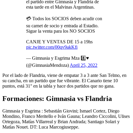
el partido entre Gimnasia y Flandria de
esta tarde en el Malvinas Argentinas.
💳 Todos los SOCIOS deben acudir con
su carnet de socio y entrada al Estadio.
Sigue la venta para los NO SOCIOS
CANJE Y VENTAS DE 15 a 19hs
pic.twitter.com/00qv9akKfi
— Gimnasia y Esgrima Mza 8️⃣♥️
(@GimnasiaMendoza)
April 25, 2022
Por el lado de Flandria, viene de empatar 3 a 3 ante San Telmo, en
su cancha, en un partido que fue vibrante. El Canario tiene 10
puntos, está 31° en la tabla y hace dos partidos que no gana.
Formaciones: Gimnasia vs Flandria
Gimnasia y Esgrima : Sebastián Giovini; Ismael Cortez, Diego
Mondino, Franco Meritello e Iván Gauna; Leandro Ciccolini, Ulises
Ortegoza, Matías Villarreal y Brian Andrada; Santiago Solari y
Matías Nouet. DT: Luca Marcogiuseppe.