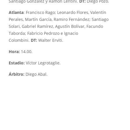
Santiago González y Ramón Lentini.
DT:
Diego Pozo.
Atlanta
: Francisco Rago; Leonardo Flores, Valentín
Perales, Martín García, Ramiro Fernández; Santiago
Solari, Gabriel Ramírez, Agustín Bolívar, Facundo
Taborda; Fabricio Pedrozo e Ignacio
Colombini.
DT:
Walter Erviti.
Hora:
14.00.
Estadio:
Víctor Legrotaglie.
Árbitro:
Diego Abal.