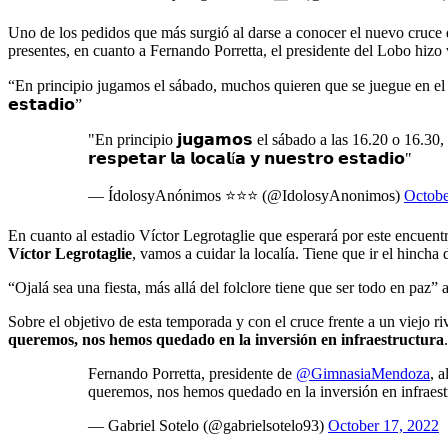
Uno de los pedidos que más surgió al darse a conocer el nuevo cruce d
presentes, en cuanto a Fernando Porretta, el presidente del Lobo hizo v
“En principio jugamos el sábado, muchos quieren que se juegue en el Malvin
𝗲𝘀𝘁𝗮𝗱𝗶𝗼”
"En principio 𝗷𝘂𝗴𝗮𝗺𝗼𝘀 el sábado a las 16.20 o 16.3
𝗿𝗲𝘀𝗽𝗲𝘁𝗮𝗿 𝗹𝗮 𝗹𝗼𝗰𝗮𝗹í𝗮 𝘆 𝗻𝘂𝗲𝘀𝘁𝗿𝗼 𝗲𝘀𝘁𝗮𝗱𝗶𝗼"
— ÍdolosyAnónimos ⭐⭐⭐ (@IdolosyAnonimos)
Octobe
En cuanto al estadio Víctor Legrotaglie que esperará por este encuent
Víctor Legrotaglie
, vamos a cuidar la localía. Tiene que ir el hincha
“Ojalá sea una fiesta, más allá del folclore tiene que ser todo en paz” 
Sobre el objetivo de esta temporada y con el cruce frente a un viejo riva
queremos, nos hemos quedado en la inversión en infraestructura
Fernando Porretta, presidente de
@GimnasiaMendoza
, a
queremos, nos hemos quedado en la inversión en infraest
— Gabriel Sotelo (@gabrielsotelo93)
October 17, 2022