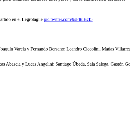
rtido en el Legrotaglie
pic.twitter.com/9sFItuBcf5
uín Varela y Fernando Bersano; Leandro Ciccolini, Matías Villarreal
cas Abascia y Lucas Angelini; Santiago Úbeda, Sala Salega, Gastón 