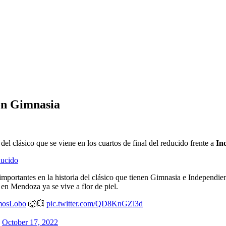
con Gimnasia
el clásico que se viene en los cuartos de final del reducido frente a
In
ducido
 importantes en la historia del clásico que tienen Gimnasia e Independ
en Mendoza ya se vive a flor de piel.
mosLobo
🐺💥
pic.twitter.com/QD8KnGZl3d
)
October 17, 2022