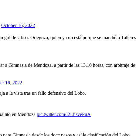
)
October 16, 2022
n gol de Ulises Ortegoza, quien ya no está porque se marchó a Talleres
ntar a Gimnasia de Mendoza, a partir de las 13.10 horas, con arbitraje
er 16, 2022
a a la vista tras un fallo defensivo del Lobo.
 Gallito en Mendoza
pic.twitter.com/I2LhsvePuA
o para Gimnasia desde los doce pasos y así la clasificación del Lobo.