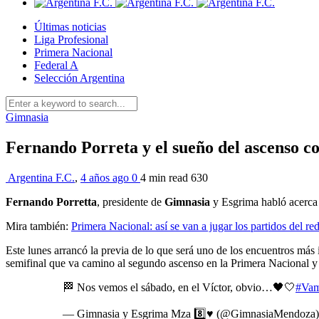
Últimas noticias
Liga Profesional
Primera Nacional
Federal A
Selección Argentina
Gimnasia
Fernando Porreta y el sueño del ascenso 
Argentina F.C.
,
4 años ago
0
4 min
read
630
Fernando Porretta
, presidente de
Gimnasia
y Esgrima habló acerca d
Mira también:
Primera Nacional: así se van a jugar los partidos del re
Este lunes arrancó la previa de lo que será uno de los encuentros más
semifinal que va camino al segundo ascenso en la Primera Nacional y 
🏁 Nos vemos el sábado, en el Víctor, obvio…🖤🤍
#Va
— Gimnasia y Esgrima Mza 8️⃣♥️ (@GimnasiaMendoza