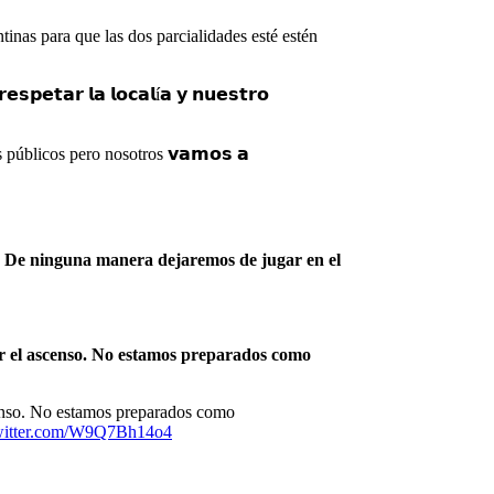
inas para que las dos parcialidades esté estén
𝗮𝗿 𝗹𝗮 𝗹𝗼𝗰𝗮𝗹í𝗮 𝘆 𝗻𝘂𝗲𝘀𝘁𝗿𝗼
 públicos pero nosotros 𝘃𝗮𝗺𝗼𝘀 𝗮
l. De ninguna manera dejaremos de jugar en el
r el ascenso. No estamos preparados como
censo. No estamos preparados como
twitter.com/W9Q7Bh14o4