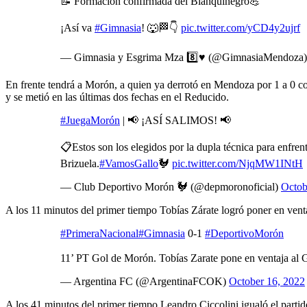
📝 Formación confirmada del Blanquinegro💪
¡Así va
#Gimnasia
! 🐺🏁👇
pic.twitter.com/yCD4y2ujrf
— Gimnasia y Esgrima Mza 8️⃣♥️ (@GimnasiaMendoza
En frente tendrá a Morón, a quien ya derrotó en Mendoza por 1 a 0 co
y se metió en las últimas dos fechas en el Reducido.
#JuegaMorón
| 📢 ¡ASÍ SALIMOS! 📢
📋Estos son los elegidos por la dupla técnica para enfre
Brizuela.
#VamosGallo
🐓
pic.twitter.com/NjqMW1INtH
— Club Deportivo Morón 🐓 (@depmoronoficial)
Octob
A los 11 minutos del primer tiempo Tobías Zárate logró poner en ventaj
#PrimeraNacional
#Gimnasia
0-1
#DeportivoMorón
11’ PT Gol de Morón. Tobías Zarate pone en ventaja al
— Argentina FC (@ArgentinaFCOK)
October 16, 2022
A los 41 minutos del primer tiempo Leandro Ciccolini igualó el partid