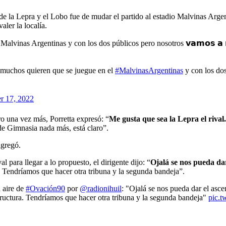
e la Lepra y el Lobo fue de mudar el partido al estadio Malvinas Argent
aler la localía.
as Argentinas y con los dos públicos pero nosotros 𝘃𝗮𝗺𝗼𝘀 𝗮 𝗿𝗲𝘀𝗽𝗲
0, muchos quieren que se juegue en el
#MalvinasArgentinas
y con los dos
r 17, 2022
ro una vez más, Porretta expresó: “
Me gusta que sea la Lepra el riva
 de Gimnasia nada más, está claro”.
agregó.
l para llegar a lo propuesto, el dirigente dijo: “
Ojalá se nos pueda da
. Tendríamos que hacer otra tribuna y la segunda bandeja”.
l aire de
#Ovación90
por
@radionihuil
: "Ojalá se nos pueda dar el as
ructura. Tendríamos que hacer otra tribuna y la segunda bandeja"
pic.