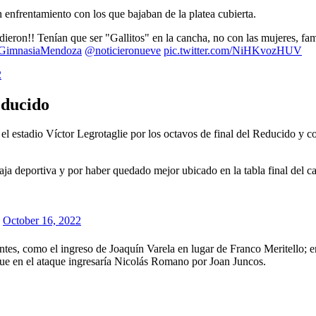
un enfrentamiento con los que bajaban de la platea cubierta.
ieron!! Tenían que ser "Gallitos" en la cancha, no con las mujeres, fa
imnasiaMendoza
@noticieronueve
pic.twitter.com/NiHKvozHUV
2
educido
estadio Víctor Legrotaglie por los octavos de final del Reducido y con
taja deportiva y por haber quedado mejor ubicado en la tabla final del 
)
October 16, 2022
es, como el ingreso de Joaquín Varela en lugar de Franco Meritello; en 
ue en el ataque ingresaría Nicolás Romano por Joan Juncos.