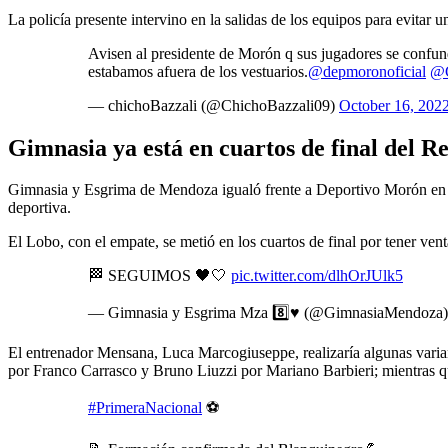
La policía presente intervino en la salidas de los equipos para evitar 
Avisen al presidente de Morón q sus jugadores se confund
estabamos afuera de los vestuarios.
@depmoronoficial
@G
— chichoBazzali (@ChichoBazzali09)
October 16, 202
Gimnasia ya está en cuartos de final del R
Gimnasia y Esgrima de Mendoza igualó frente a Deportivo Morón en el 
deportiva.
El Lobo, con el empate, se metió en los cuartos de final por tener ven
🏁 SEGUIMOS 🖤🤍
pic.twitter.com/dlhOrJUlk5
— Gimnasia y Esgrima Mza 8️⃣♥️ (@GimnasiaMendoza
El entrenador Mensana, Luca Marcogiuseppe, realizaría algunas variant
por Franco Carrasco y Bruno Liuzzi por Mariano Barbieri; mientras q
#PrimeraNacional
⚽