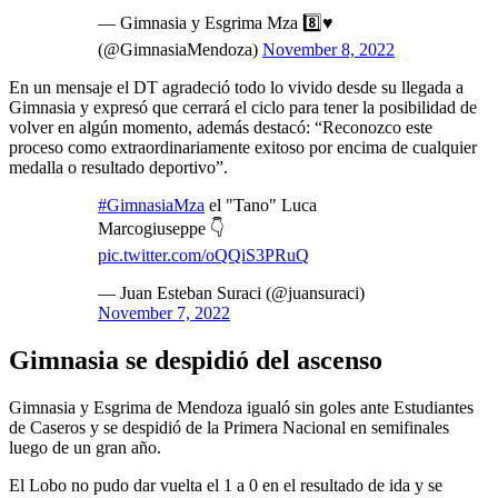
— Gimnasia y Esgrima Mza 8️⃣♥️
(@GimnasiaMendoza)
November 8, 2022
En un mensaje el DT agradeció todo lo vivido desde su llegada a
Gimnasia y expresó que cerrará el ciclo para tener la posibilidad de
volver en algún momento, además destacó: “Reconozco este
proceso como extraordinariamente exitoso por encima de cualquier
medalla o resultado deportivo”.
#GimnasiaMza
el "Tano" Luca
Marcogiuseppe 👇
pic.twitter.com/oQQiS3PRuQ
— Juan Esteban Suraci (@juansuraci)
November 7, 2022
Gimnasia se despidió del ascenso
Gimnasia y Esgrima de Mendoza igualó sin goles ante Estudiantes
de Caseros y se despidió de la Primera Nacional en semifinales
luego de un gran año.
El Lobo no pudo dar vuelta el 1 a 0 en el resultado de ida y se