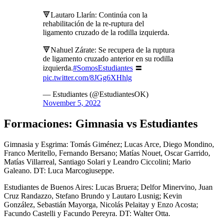
🔻Lautaro Llarín: Continúa con la
rehabilitación de la re-ruptura del
ligamento cruzado de la rodilla izquierda.
🔻Nahuel Zárate: Se recupera de la ruptura
de ligamento cruzado anterior en su rodilla
izquierda.
#SomosEstudiantes
〓
pic.twitter.com/8JGg6XHhlg
— Estudiantes (@EstudiantesOK)
November 5, 2022
Formaciones: Gimnasia vs Estudiantes
Gimnasia y Esgrima: Tomás Giménez; Lucas Arce, Diego Mondino,
Franco Meritello, Fernando Bersano; Matías Nouet, Oscar Garrido,
Matías Villarreal, Santiago Solari y Leandro Ciccolini; Mario
Galeano. DT: Luca Marcogiuseppe.
Estudiantes de Buenos Aires: Lucas Bruera; Delfor Minervino, Juan
Cruz Randazzo, Stefano Brundo y Lautaro Lusnig; Kevin
González, Sebastián Mayorga, Nicolás Pelaitay y Enzo Acosta;
Facundo Castelli y Facundo Pereyra. DT: Walter Otta.