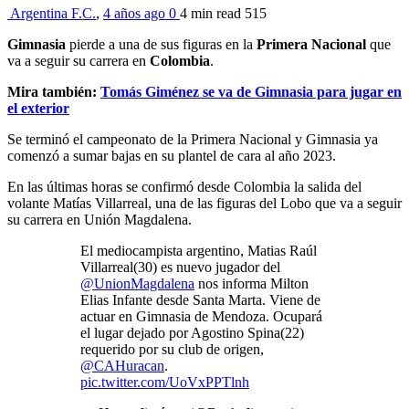
Argentina F.C.
,
4 años ago
0
4 min
read
515
Gimnasia
pierde a una de sus figuras en la
Primera Nacional
que
va a seguir su carrera en
Colombia
.
Mira también:
Tomás Giménez se va de Gimnasia para jugar en
el exterior
Se terminó el campeonato de la Primera Nacional y Gimnasia ya
comenzó a sumar bajas en su plantel de cara al año 2023.
En las últimas horas se confirmó desde Colombia la salida del
volante Matías Villarreal, una de las figuras del Lobo que va a seguir
su carrera en Unión Magdalena.
El mediocampista argentino, Matias Raúl
Villarreal(30) es nuevo jugador del
@UnionMagdalena
nos informa Milton
Elias Infante desde Santa Marta. Viene de
actuar en Gimnasia de Mendoza. Ocupará
el lugar dejado por Agostino Spina(22)
requerido por su club de origen,
@CAHuracan
.
pic.twitter.com/UoVxPPTlnh