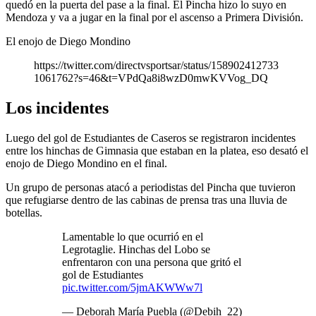
quedó en la puerta del pase a la final. El Pincha hizo lo suyo en
Mendoza y va a jugar en la final por el ascenso a Primera División.
El enojo de Diego Mondino
https://twitter.com/directvsportsar/status/158902412733
1061762?s=46&t=VPdQa8i8wzD0mwKVVog_DQ
Los incidentes
Luego del gol de Estudiantes de Caseros se registraron incidentes
entre los hinchas de Gimnasia que estaban en la platea, eso desató el
enojo de Diego Mondino en el final.
Un grupo de personas atacó a periodistas del Pincha que tuvieron
que refugiarse dentro de las cabinas de prensa tras una lluvia de
botellas.
Lamentable lo que ocurrió en el
Legrotaglie. Hinchas del Lobo se
enfrentaron con una persona que gritó el
gol de Estudiantes
pic.twitter.com/5jmAKWWw7l
— Deborah María Puebla (@Debih_22)