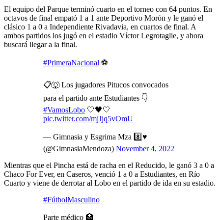
El equipo del Parque terminó cuarto en el torneo con 64 puntos. En
octavos de final empató 1 a 1 ante Deportivo Morón y le ganó el
clásico 1 a 0 a Independiente Rivadavia, en cuartos de final. A
ambos partidos los jugó en el estadio Víctor Legrotaglie, y ahora
buscará llegar a la final.
#PrimeraNacional
⚽
📋🐺 Los jugadores Pitucos convocados
para el partido ante Estudiantes 👇
#VamosLobo
🤍🖤🤍
pic.twitter.com/mjJjq5vOmU
— Gimnasia y Esgrima Mza 8️⃣♥️
(@GimnasiaMendoza)
November 4, 2022
Mientras que el Pincha está de racha en el Reducido, le ganó 3 a 0 a
Chaco For Ever, en Caseros, venció 1 a 0 a Estudiantes, en Río
Cuarto y viene de derrotar al Lobo en el partido de ida en su estadio.
#FútbolMasculino
Parte médico 🏥