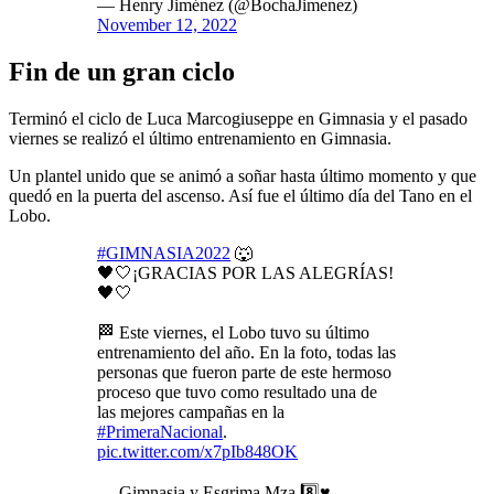
— Henry Jiménez (@BochaJimenez)
November 12, 2022
Fin de un gran ciclo
Terminó el ciclo de Luca Marcogiuseppe en Gimnasia y el pasado
viernes se realizó el último entrenamiento en Gimnasia.
Un plantel unido que se animó a soñar hasta último momento y que
quedó en la puerta del ascenso. Así fue el último día del Tano en el
Lobo.
#GIMNASIA2022
🐺
🖤🤍¡GRACIAS POR LAS ALEGRÍAS!
🖤🤍
🏁 Este viernes, el Lobo tuvo su último
entrenamiento del año. En la foto, todas las
personas que fueron parte de este hermoso
proceso que tuvo como resultado una de
las mejores campañas en la
#PrimeraNacional
.
pic.twitter.com/x7pIb848OK
— Gimnasia y Esgrima Mza 8️⃣♥️