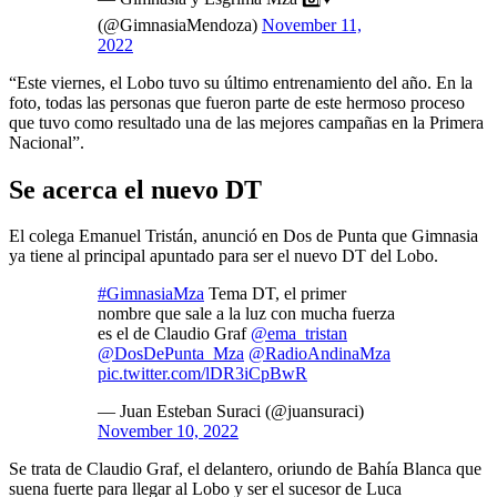
(@GimnasiaMendoza)
November 11,
2022
“Este viernes, el Lobo tuvo su último entrenamiento del año. En la
foto, todas las personas que fueron parte de este hermoso proceso
que tuvo como resultado una de las mejores campañas en la Primera
Nacional”.
Se acerca el nuevo DT
El colega Emanuel Tristán, anunció en Dos de Punta que Gimnasia
ya tiene al principal apuntado para ser el nuevo DT del Lobo.
#GimnasiaMza
Tema DT, el primer
nombre que sale a la luz con mucha fuerza
es el de Claudio Graf
@ema_tristan
@DosDePunta_Mza
@RadioAndinaMza
pic.twitter.com/lDR3iCpBwR
— Juan Esteban Suraci (@juansuraci)
November 10, 2022
Se trata de Claudio Graf, el delantero, oriundo de Bahía Blanca que
suena fuerte para llegar al Lobo y ser el sucesor de Luca