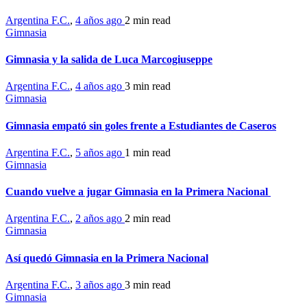
Argentina F.C.
,
4 años ago
2 min
read
Gimnasia
Gimnasia y la salida de Luca Marcogiuseppe
Argentina F.C.
,
4 años ago
3 min
read
Gimnasia
Gimnasia empató sin goles frente a Estudiantes de Caseros
Argentina F.C.
,
5 años ago
1 min
read
Gimnasia
Cuando vuelve a jugar Gimnasia en la Primera Nacional
Argentina F.C.
,
2 años ago
2 min
read
Gimnasia
Así quedó Gimnasia en la Primera Nacional
Argentina F.C.
,
3 años ago
3 min
read
Gimnasia