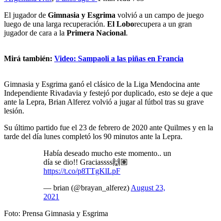
El jugador de
Gimnasia y Esgrima
volvió a un campo de juego
luego de una larga recuperación.
El Lobo
recupera a un gran
jugador de cara a la
Primera Nacional
.
Mirá también:
Video: Sampaoli a las piñas en Francia
Gimnasia y Esgrima ganó el clásico de la Liga Mendocina ante
Independiente Rivadavia y festejó por duplicado, esto se deje a que
ante la Lepra, Brian Alferez volvió a jugar al fútbol tras su grave
lesión.
Su último partido fue el 23 de febrero de 2020 ante Quilmes y en la
tarde del día lunes completó los 90 minutos ante la Lepra.
Había deseado mucho este momento.. un
día se dio!! Graciassss🙌🏽
https://t.co/p8TTgKlLpF
— brian (@brayan_alferez)
August 23,
2021
Foto: Prensa Gimnasia y Esgrima