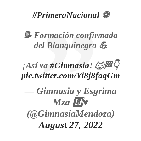
#PrimeraNacional
⚽
📝 Formación confirmada
del Blanquinegro 💪
¡Así va
#Gimnasia
! 🐺🏁👇
pic.twitter.com/Yi8j8faqGm
— Gimnasia y Esgrima
Mza 8️⃣♥️
(@GimnasiaMendoza)
August 27, 2022