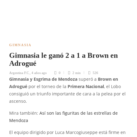
GIMNASIA
Gimnasia le ganó 2 a 1 a Brown en
Adrogué
Argentina F.C.
,
4 años ago
0
2 min
526
Gimnasia y Esgrima de Mendoza
superó a
Brown en
Adrogué
por el torneo de la
Primera
Nacional
, el Lobo
consiguió un triunfo importante de cara a la pelea por el
ascenso.
Mira también:
Así son las figuritas de las estrellas de
Mendoza
El equipo dirigido por Luca Marcogiuseppe está firme en