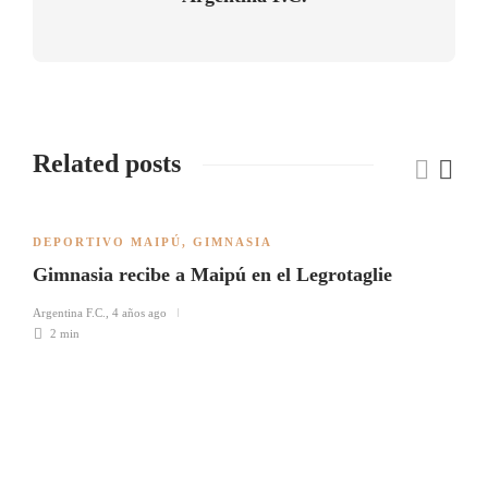
Related posts
DEPORTIVO MAIPÚ
,
GIMNASIA
Gimnasia recibe a Maipú en el Legrotaglie
Argentina F.C.
,
4 años ago
2 min