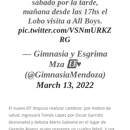
sábado por la tarde,
mañana desde las 17hs el
Lobo visita a All Boys.
pic.twitter.com/VSNmURKZ
RG
— Gimnasia y Esgrima
Mza 8️⃣♥️
(@GimnasiaMendoza)
March 13, 2022
El nuevo DT dispuso realizar cambios: por motivo de
salud, ingresará Tomás López por Oscar Garrido
(lesionado) y debuta Mario Galeano en el lugar de
Germán Rivero, quien presenta un cuadro febril. Y por