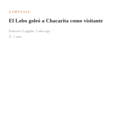
GIMNASIA
El Lobo goleó a Chacarita como visitante
Francisco Lagiglia
,
5 años ago
1 min