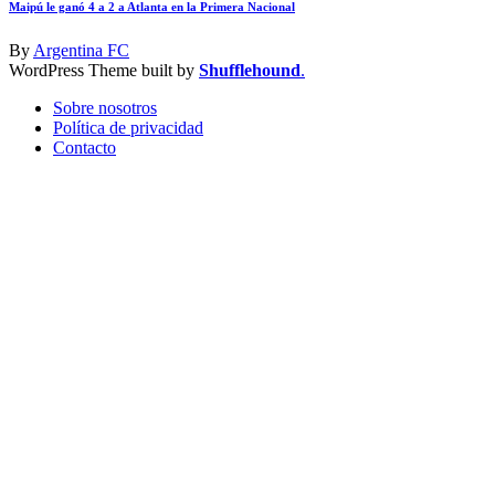
Maipú le ganó 4 a 2 a Atlanta en la Primera Nacional
By
Argentina FC
WordPress Theme built by
Shufflehound
.
Sobre nosotros
Política de privacidad
Contacto