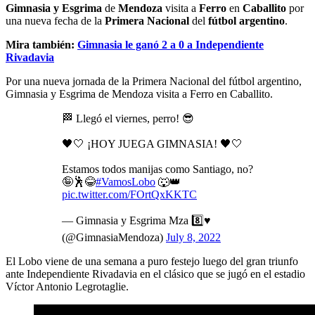
Gimnasia y Esgrima
de
Mendoza
visita a
Ferro
en
Caballito
por
una nueva fecha de la
Primera Nacional
del
fútbol argentino
.
Mira también:
Gimnasia le ganó 2 a 0 a Independiente
Rivadavia
Por una nueva jornada de la Primera Nacional del fútbol argentino,
Gimnasia y Esgrima de Mendoza visita a Ferro en Caballito.
🏁 Llegó el viernes, perro! 😎
🖤🤍 ¡HOY JUEGA GIMNASIA! 🖤🤍
Estamos todos manijas como Santiago, no?
🤪🕺😂
#VamosLobo
🐺👑
pic.twitter.com/FOrtQxKKTC
— Gimnasia y Esgrima Mza 8️⃣♥️
(@GimnasiaMendoza)
July 8, 2022
El Lobo viene de una semana a puro festejo luego del gran triunfo
ante Independiente Rivadavia en el clásico que se jugó en el estadio
Víctor Antonio Legrotaglie.