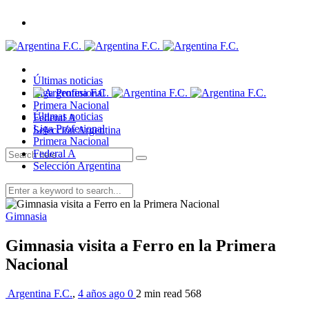
Últimas noticias
Liga Profesional
Primera Nacional
Últimas noticias
Federal A
Liga Profesional
Selección Argentina
Primera Nacional
Federal A
Selección Argentina
Gimnasia
Gimnasia visita a Ferro en la Primera
Nacional
Argentina F.C.
,
4 años ago
0
2 min
read
568