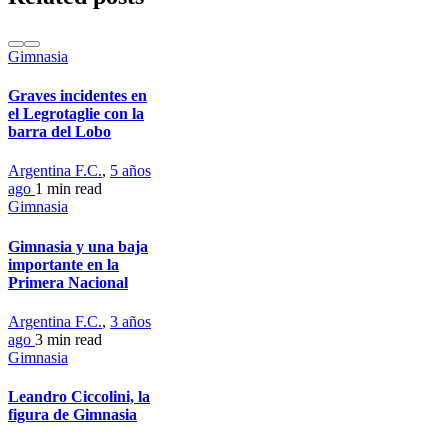
Gimnasia
Graves incidentes en
el Legrotaglie con la
barra del Lobo
Argentina F.C.
,
5 años
ago
1 min
read
Gimnasia
Gimnasia y una baja
importante en la
Primera Nacional
Argentina F.C.
,
3 años
ago
3 min
read
Gimnasia
Leandro Ciccolini, la
figura de Gimnasia