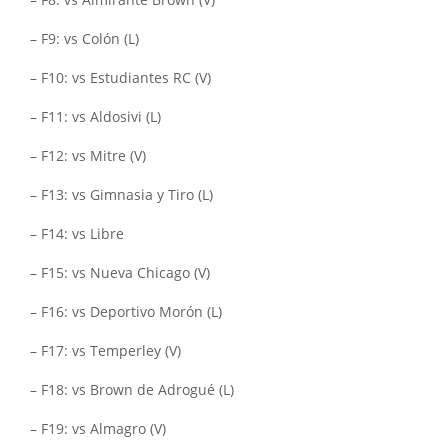
– F8: vs Almirante Brown (V)
– F9: vs Colón (L)
– F10: vs Estudiantes RC (V)
– F11: vs Aldosivi (L)
– F12: vs Mitre (V)
– F13: vs Gimnasia y Tiro (L)
– F14: vs Libre
– F15: vs Nueva Chicago (V)
– F16: vs Deportivo Morón (L)
– F17: vs Temperley (V)
– F18: vs Brown de Adrogué (L)
– F19: vs Almagro (V)