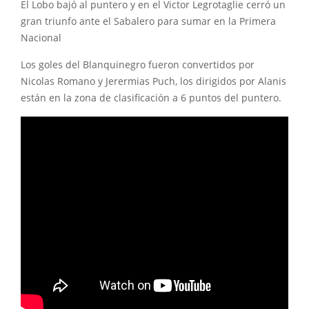
El Lobo bajó al puntero y en el Victor Legrotaglie cerró un
gran triunfo ante el Sabalero para sumar en la Primera
Nacional
Los goles del Blanquinegro fueron convertidos por
Nicolas Romano y Jerermias Puch, los dirigidos por Alanis
están en la zona de clasificación a 6 puntos del puntero.