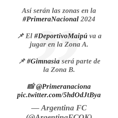
Así serán las zonas en la
#PrimeraNacional
2024
📌 El
#DeportivoMaipú
va a
jugar en la Zona A.
📌
#Gimnasia
será parte de
la Zona B.
📸
@Primeranaciona
pic.twitter.com/5hdOdJtBya
— Argentina FC
(@ArgentinaFCOK)