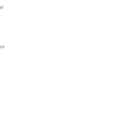
el
nzo