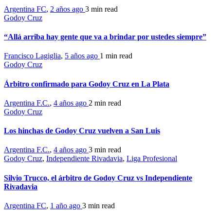
Argentina FC
,
2 años ago
3 min
read
Godoy Cruz
“Allá arriba hay gente que va a brindar por ustedes siempre”
Francisco Lagiglia
,
5 años ago
1 min
read
Godoy Cruz
Árbitro confirmado para Godoy Cruz en La Plata
Argentina F.C.
,
4 años ago
2 min
read
Godoy Cruz
Los hinchas de Godoy Cruz vuelven a San Luis
Argentina F.C.
,
4 años ago
3 min
read
Godoy Cruz
,
Independiente Rivadavia
,
Liga Profesional
Silvio Trucco, el árbitro de Godoy Cruz vs Independiente
Rivadavia
Argentina FC
,
1 año ago
3 min
read