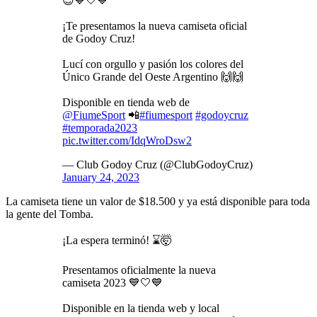
😍💙🤍💙
¡Te presentamos la nueva camiseta oficial
de Godoy Cruz!
Lucí con orgullo y pasión los colores del
Único Grande del Oeste Argentino 🙌🙌
Disponible en tienda web de
@FiumeSport
📲
#fiumesport
#godoycruz
#temporada2023
pic.twitter.com/IdqWroDsw2
— Club Godoy Cruz (@ClubGodoyCruz)
January 24, 2023
La camiseta tiene un valor de $18.500 y ya está disponible para toda
la gente del Tomba.
¡La espera terminó! ⌛🤯
Presentamos oficialmente la nueva
camiseta 2023 💙🤍💙
Disponible en la tienda web y local