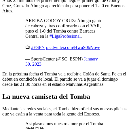
A los 25 minutos del primer tiempo llegó el primer gol de Godoy
Cruz, Gonzalo Ábrego apareció solo para poner el 1 a 0 en Buenos
Aires.
ARRIBA GODOY CRUZ: Ábrego ganó
de cabeza y, tras confirmarlo con el VAR,
puso el 1-0 del Tomba contra Barracas
Central en la
#LigaProfesional
.
📺
#ESPN
pic.twitter.com/HwaS0bNove
— SportsCenter (@SC_ESPN)
January
30, 2023
En la próxima fecha el Tomba va a recibir a Colón de Santa Fe en el
debut en condición de local. El partido se va a jugar el domingo
desde las 21:30 horas en el estadio Malvinas Argentinas.
La nueva camiseta del Tomba
Mediante las redes sociales, el Tomba hizo oficial sus nuevas pilchas
que ya están a la venta para toda la gente del Expreso.
Así plasmamos nuestro amor por el Tomba