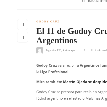
ÚLTIMAS NOTIC
GODOY CRUZ
El 11 de Godoy Cru
Argentinos
Argentina F.C.
,
4 años ago
0
2 min
read
Godoy Cruz
va a recibir a
Argentinos Jun
la
Liga Profesional
.
Mira también:
Martín Ojeda se despid
Godoy Cruz se prepara para recibir a Argen
fútbol argentino en el estadio Malvinas A