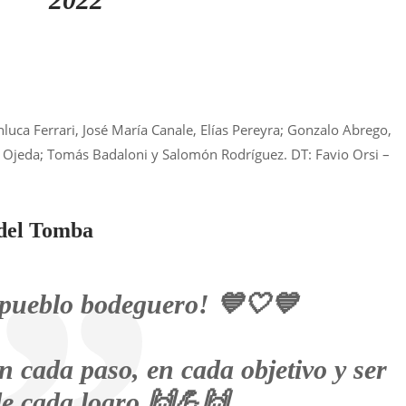
luca Ferrari, José María Canale, Elías Pereyra; Gonzalo Abrego,
 Ojeda; Tomás Badaloni y Salomón Rodríguez. DT: Favio Orsi –
 del Tomba
ueblo bodeguero! 💙🤍💙
cada paso, en cada objetivo y ser
de cada logro 🙌💪🙌