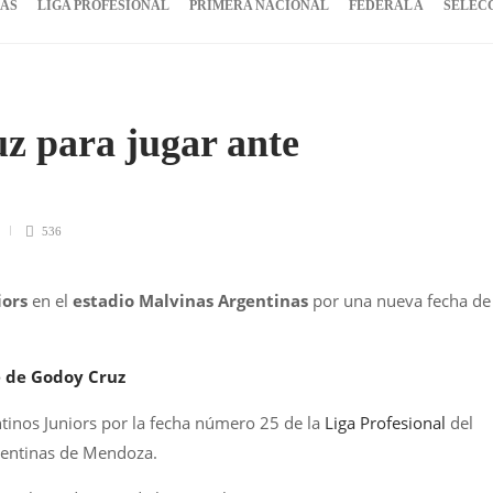
IAS
LIGA PROFESIONAL
PRIMERA NACIONAL
FEDERAL A
SELEC
z para jugar ante
536
iors
en el
estadio Malvinas Argentinas
por una nueva fecha de
e de Godoy Cruz
tinos Juniors por la fecha número 25 de la
Liga Profesional
del
rgentinas de Mendoza.