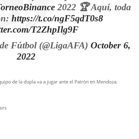
TorneoBinance
2022 🏆 Aquí, toda
ón:
https://t.co/ngF5qdT0s8
itter.com/T2ZhpIlg9F
 de Fútbol (@LigaAFA)
October 6,
2022
quipo de la dupla va a jugar ante el Patrón en Mendoza.
ors