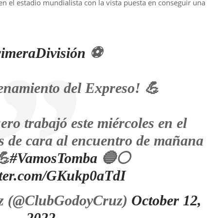
n el estadio mundialista con la vista puesta en conseguir una
imeraDivisión
⚽
enamiento del Expreso! 💪
ero trabajó este miércoles en el
s de cara al encuentro de mañana
💪
#VamosTomba
🔵⚪
itter.com/GKukp0aTdI
z (@ClubGodoyCruz)
October 12,
2022