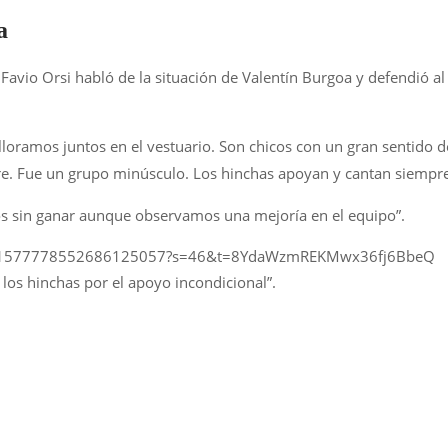
a
 Favio Orsi habló de la situación de Valentín Burgoa y defendió al
lloramos juntos en el vestuario. Son chicos con un gran sentido d
e. Fue un grupo minúsculo. Los hinchas apoyan y cantan siempre
dos sin ganar aunque observamos una mejoría en el equipo”.
tatus/1577778552686125057?s=46&t=8YdaWzmREKMwx36fj6BbeQ
los hinchas por el apoyo incondicional”.