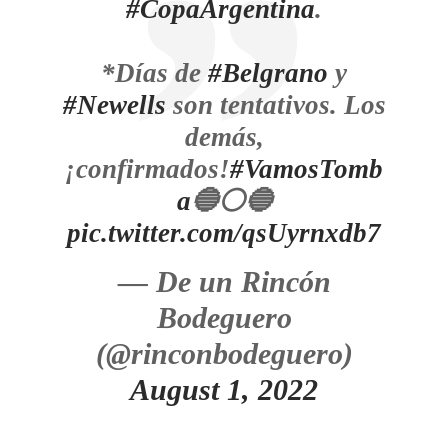
#CopaArgentina
.
*Días de
#Belgrano
y
#Newells
son tentativos. Los
demás,
¡confirmados!
#VamosTomb
a
🔵⚪🔵
pic.twitter.com/qsUyrnxdb7
— De un Rincón
Bodeguero
(@rinconbodeguero)
August 1, 2022