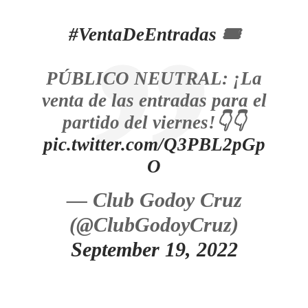
#VentaDeEntradas
🎟️
PÚBLICO NEUTRAL: ¡La
venta de las entradas para el
partido del viernes!👇👇
pic.twitter.com/Q3PBL2pGp
O
— Club Godoy Cruz
(@ClubGodoyCruz)
September 19, 2022