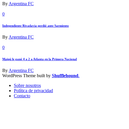
By
Argentina FC
0
Independiente Rivadavia perdió ante Sarmiento
By
Argentina FC
0
Maipú le ganó 4 a 2 a Atlanta en la Primera Nacional
By
Argentina FC
WordPress Theme built by
Shufflehound
.
Sobre nosotros
Política de privacidad
Contacto