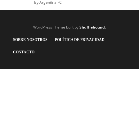
By
Argentina FC
WordPress Theme built by
Shufflehound
.
SOBRE NOSOTROS
POLÍTICA DE PRIVACIDAD
CONTACTO