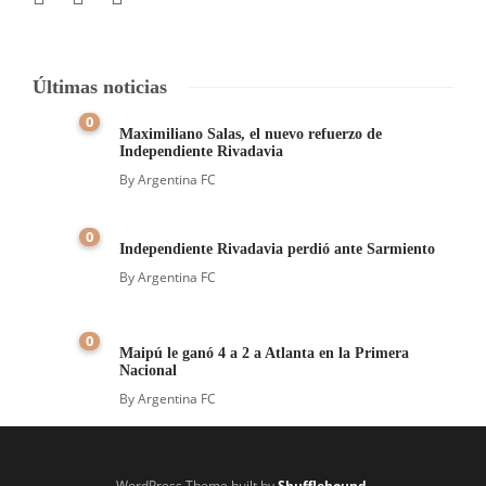
Últimas noticias
0
Maximiliano Salas, el nuevo refuerzo de
Independiente Rivadavia
By
Argentina FC
0
Independiente Rivadavia perdió ante Sarmiento
By
Argentina FC
0
Maipú le ganó 4 a 2 a Atlanta en la Primera
Nacional
By
Argentina FC
WordPress Theme built by
Shufflehound
.