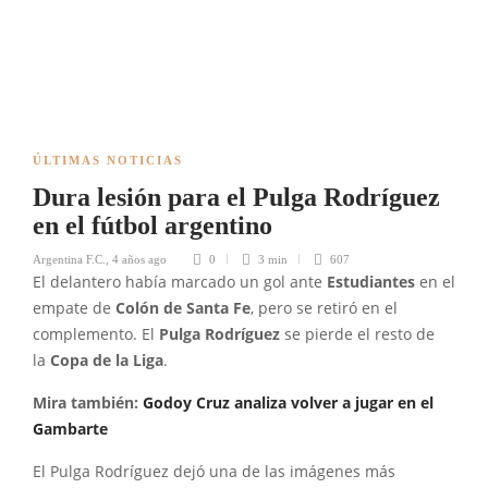
ÚLTIMAS NOTICIAS
Dura lesión para el Pulga Rodríguez
en el fútbol argentino
Argentina F.C.
,
4 años ago
0
3 min
607
El delantero había marcado un gol ante
Estudiantes
en el
empate de
Colón de Santa Fe
, pero se retiró en el
complemento. El
Pulga Rodríguez
se pierde el resto de
la
Copa de la Liga
.
Mira también:
Godoy Cruz analiza volver a jugar en el
Gambarte
El Pulga Rodríguez dejó una de las imágenes más