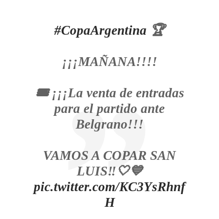
#CopaArgentina
🏆
¡¡¡MAÑANA!!!!
🎟️ ¡¡¡La venta de entradas
para el partido ante
Belgrano!!!
VAMOS A COPAR SAN
LUIS‼️🤍💙
pic.twitter.com/KC3YsRhnf
H