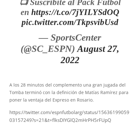
📺 Suscribite al Pack Fútbol
en
https://t.co/7jYILYSdOQ
pic.twitter.com/TkpsvibUsd
— SportsCenter
(@SC_ESPN)
August 27,
2022
A los 28 minutos del complemento una gran jugada del
Tomba terminó con la definición de Matías Ramírez para
poner la ventaja del Expreso en Rosario.
https://twitter.com/espnfutbolarg/status/15636199059
03157249?s=21&t=flksDIYGlQ2mHrPH5rFUpQ