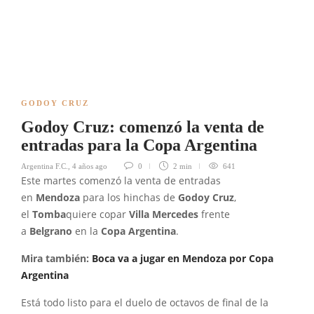
GODOY CRUZ
Godoy Cruz: comenzó la venta de
entradas para la Copa Argentina
Argentina F.C.
,
4 años ago
0
2 min
641
Este martes comenzó la venta de entradas
en
Mendoza
para los hinchas de
Godoy Cruz
,
el
Tomba
quiere copar
Villa Mercedes
frente
a
Belgrano
en la
Copa Argentina
.
Mira también:
Boca va a jugar en Mendoza por Copa
Argentina
Está todo listo para el duelo de octavos de final de la