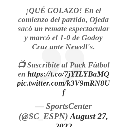
¡QUÉ GOLAZO! En el
comienzo del partido, Ojeda
sacó un remate espectacular
y marcó el 1-0 de Godoy
Cruz ante Newell's.
📺 Suscribite al Pack Fútbol
en
https://t.co/7jYILYBaMQ
pic.twitter.com/k3V9mRN8U
f
— SportsCenter
(@SC_ESPN)
August 27,
2022