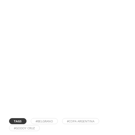
TAGS
#BELGRANO
#COPA ARGENTINA
#GODOY CRUZ