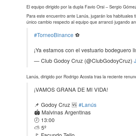
El equipo dirigido por la dupla Favio Orsi – Sergio Gómez
Para este encuentro ante Lanús, jugarán los habituales ti
único cambio respecto al equipo que arrancó jugando ant
#TorneoBinance
⚽
¡Ya estamos con el vestuario bodeguero li
— Club Godoy Cruz (@ClubGodoyCruz)
Lanús, dirigido por Rodrigo Acosta tras la reciente renu
¡VAMOS GRANA DE MI VIDA!
📌 Godoy Cruz 🆚
#Lanús
🏟️ Malvinas Argentinas
🕗 13:00
⛅ 5º
🚩 Facundo Tello