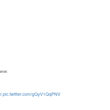
anar.
l
pic.twitter.com/gQyV1QqPNV