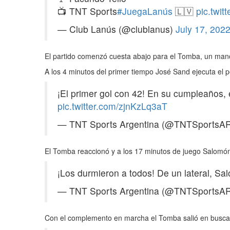
📺 TNT Sports
#JuegaLanús
🇱🇻
pic.twi
— Club Lanús (@clublanus)
July 17, 202
El partido comenzó cuesta abajo para el Tomba, un mano 
A los 4 minutos del primer tiempo José Sand ejecuta el 
¡El primer gol con 42! En su cumpleaños, 
pic.twitter.com/zjnKzLq3aT
— TNT Sports Argentina (@TNTSportsA
El Tomba reaccionó y a los 17 minutos de juego Salomón
¡Los durmieron a todos! De un lateral, S
— TNT Sports Argentina (@TNTSportsA
Con el complemento en marcha el Tomba salió en busca de