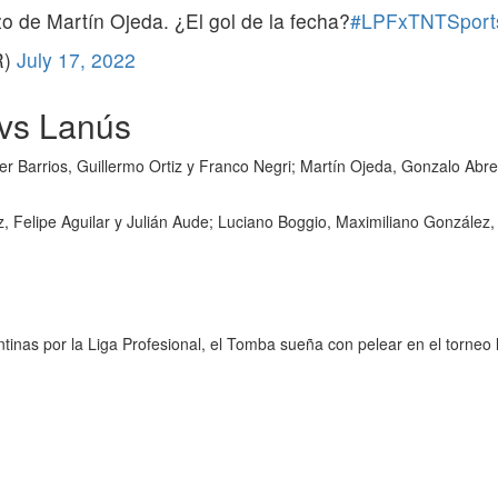
e Martín Ojeda. ¿El gol de la fecha?
#LPFxTNTSport
R)
July 17, 2022
 vs Lanús
r Barrios, Guillermo Ortiz y Franco Negri; Martín Ojeda, Gonzalo Abr
ez, Felipe Aguilar y Julián Aude; Luciano Boggio, Maximiliano Gonzále
inas por la Liga Profesional, el Tomba sueña con pelear en el torneo 